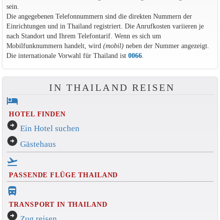
sein.
Die angegebenen Telefonnummern sind die direkten Nummern der
Einrichtungen und in Thailand registriert. Die Anrufkosten variieren je
nach Standort und Ihrem Telefontarif. Wenn es sich um
Mobilfunknummern handelt, wird
(mobil)
neben der Nummer angezeigt.
Die internationale Vorwahl für Thailand ist
0066
.
IN THAILAND REISEN
hotel
HOTEL FINDEN
arrow_circle_right
Ein Hotel suchen
arrow_circle_right
Gästehaus
flight_takeoff
PASSENDE FLÜGE THAILAND
directions_bus_filled
TRANSPORT IN THAILAND
arrow_circle_right
Zug reisen