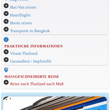
arrow_circle_right
Bus/Van reisen
arrow_circle_right
Hausflügler
arrow_circle_right
Boote reisen
arrow_circle_right
Transporte in Bangkok
info
PRAKTISCHE INFORMATIONEN
arrow_circle_right
Visum Thailand
arrow_circle_right
Gesundheit / Impfstoffe
edit_location_alt
MASSGESCHNEIDERTE REISE
arrow_circle_right
Reise nach Thailand nach Maß