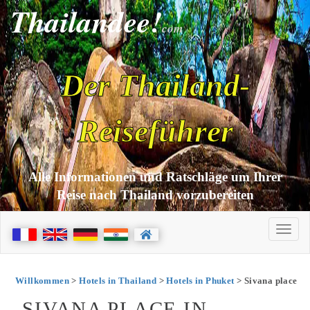
Thailandee!
com
Der Thailand-
Reiseführer
Alle Informationen und Ratschläge um Ihrer
Reise nach Thailand vorzubereiten
Willkommen
>
Hotels in Thailand
>
Hotels in Phuket
> Sivana place
SIVANA PLACE IN