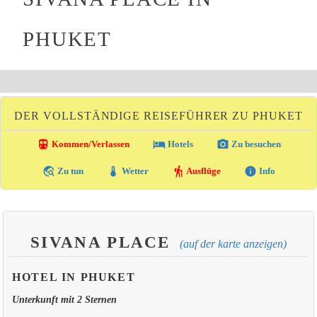
PHUKET
DER VOLLSTÄNDIGE REISEFÜHRER ZU PHUKET
directions_transit
local_hotel
photo_camera
Kommen/Verlassen
Hotels
Zu besuchen
travel_explore
thermostat
hiking
info
Zu tun
Wetter
Ausflüge
Info
SIVANA PLACE
(auf der karte anzeigen)
HOTEL IN PHUKET
Unterkunft mit 2 Sternen