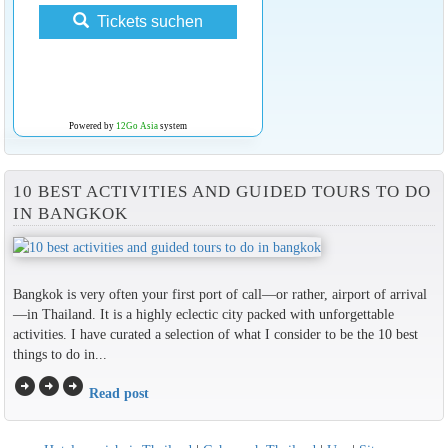
Tickets suchen
Powered by
12Go Asia
system
10 BEST ACTIVITIES AND GUIDED TOURS TO DO
IN BANGKOK
Bangkok is very often your first port of call—or rather, airport of arrival
—in Thailand. It is a highly eclectic city packed with unforgettable
activities. I have curated a selection of what I consider to be the 10 best
things to do in...
arrow_circle_right
arrow_circle_right
arrow_circle_right
Read post