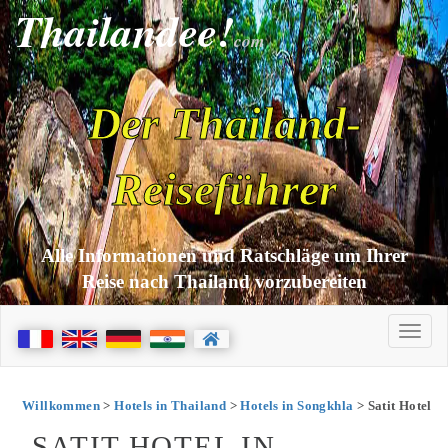
Thailandee!
com
Der Thailand-
Reiseführer
Alle Informationen und Ratschläge um Ihrer
Reise nach Thailand vorzubereiten
Willkommen
>
Hotels in Thailand
>
Hotels in Songkhla
> Satit Hotel
SATIT HOTEL IN