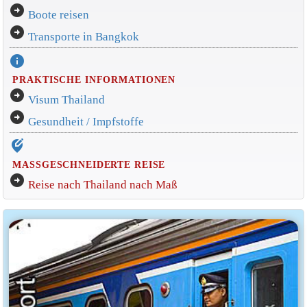
arrow_circle_right
Boote reisen
arrow_circle_right
Transporte in Bangkok
info
PRAKTISCHE INFORMATIONEN
arrow_circle_right
Visum Thailand
arrow_circle_right
Gesundheit / Impfstoffe
edit_location_alt
MASSGESCHNEIDERTE REISE
arrow_circle_right
Reise nach Thailand nach Maß