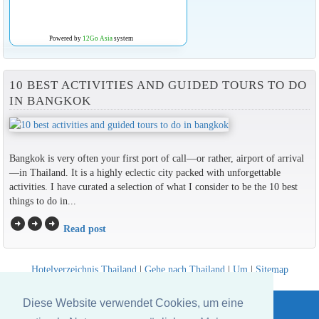
Powered by
12Go Asia
system
10 BEST ACTIVITIES AND GUIDED TOURS TO DO
IN BANGKOK
Bangkok is very often your first port of call—or rather, airport of arrival
—in Thailand. It is a highly eclectic city packed with unforgettable
activities. I have curated a selection of what I consider to be the 10 best
things to do in...
arrow_circle_right
arrow_circle_right
arrow_circle_right
Read post
Hotelverzeichnis Thailand
|
Gehe nach Thailand
|
Um
|
Sitemap
Website © Thailandee.com - 2026
Diese Website verwendet Cookies, um eine