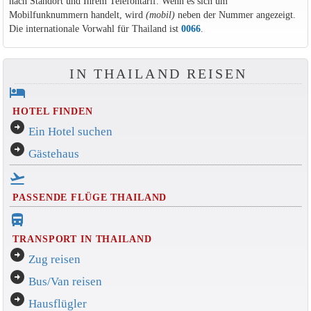
nach Standort und Ihrem Telefontarif. Wenn es sich um
Mobilfunknummern handelt, wird
(mobil)
neben der Nummer angezeigt.
Die internationale Vorwahl für Thailand ist
0066
.
IN THAILAND REISEN
hotel
HOTEL FINDEN
arrow_circle_right
Ein Hotel suchen
arrow_circle_right
Gästehaus
flight_takeoff
PASSENDE FLÜGE THAILAND
directions_bus_filled
TRANSPORT IN THAILAND
arrow_circle_right
Zug reisen
arrow_circle_right
Bus/Van reisen
arrow_circle_right
Hausflügler