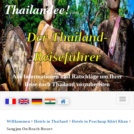
Thailandee!
com
Der Thailand-
Reiseführer
Alle Informationen und Ratschläge um Ihrer
Reise nach Thailand vorzubereiten
Willkommen
>
Hotels in Thailand
>
Hotels in Prachuap Khiri Khan
>
Sangjun On Beach Resort