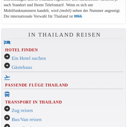
nach Standort und Ihrem Telefontarif. Wenn es sich um
Mobilfunknummern handelt, wird
(mobil)
neben der Nummer angezeigt.
Die internationale Vorwahl für Thailand ist
0066
.
IN THAILAND REISEN
hotel
HOTEL FINDEN
arrow_circle_right
Ein Hotel suchen
arrow_circle_right
Gästehaus
flight_takeoff
PASSENDE FLÜGE THAILAND
directions_bus_filled
TRANSPORT IN THAILAND
arrow_circle_right
Zug reisen
arrow_circle_right
Bus/Van reisen
arrow_circle_right