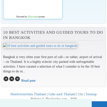
Powered by
12Go Asia
system
10 BEST ACTIVITIES AND GUIDED TOURS TO DO
IN BANGKOK
Bangkok is very often your first port of call—or rather, airport of arrival
—in Thailand. It is a highly eclectic city packed with unforgettable
activities. I have curated a selection of what I consider to be the 10 best
things to do in...
arrow_circle_right
arrow_circle_right
arrow_circle_right
Read post
Hotelverzeichnis Thailand
|
Gehe nach Thailand
|
Um
|
Sitemap
Website © Thailandee.com - 2026