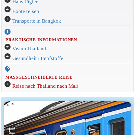
Hausflügler
arrow_circle_right
Boote reisen
arrow_circle_right
Transporte in Bangkok
info
PRAKTISCHE INFORMATIONEN
arrow_circle_right
Visum Thailand
arrow_circle_right
Gesundheit / Impfstoffe
edit_location_alt
MASSGESCHNEIDERTE REISE
arrow_circle_right
Reise nach Thailand nach Maß