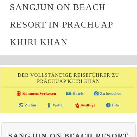
SANGJUN ON BEACH
RESORT IN PRACHUAP
KHIRI KHAN
DER VOLLSTÄNDIGE REISEFÜHRER ZU
PRACHUAP KHIRI KHAN
directions_transit
local_hotel
photo_camera
Kommen/Verlassen
Hotels
Zu besuchen
travel_explore
thermostat
hiking
info
Zu tun
Wetter
Ausflüge
Info
SANGJUN ON BEACH RESORT