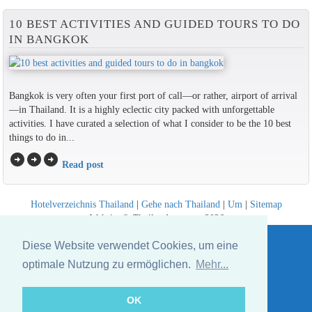
10 BEST ACTIVITIES AND GUIDED TOURS TO DO
IN BANGKOK
Bangkok is very often your first port of call—or rather, airport of arrival
—in Thailand. It is a highly eclectic city packed with unforgettable
activities. I have curated a selection of what I consider to be the 10 best
things to do in...
arrow_circle_right
arrow_circle_right
arrow_circle_right
Read post
Hotelverzeichnis Thailand
|
Gehe nach Thailand
|
Um
|
Sitemap
Website © Thailandee.com - 2026
Diese Website verwendet Cookies, um eine
optimale Nutzung zu ermöglichen.
Mehr...
OK