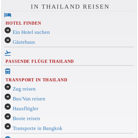
IN THAILAND REISEN
hotel
HOTEL FINDEN
arrow_circle_right
Ein Hotel suchen
arrow_circle_right
Gästehaus
flight_takeoff
PASSENDE FLÜGE THAILAND
directions_bus_filled
TRANSPORT IN THAILAND
arrow_circle_right
Zug reisen
arrow_circle_right
Bus/Van reisen
arrow_circle_right
Hausflügler
arrow_circle_right
Boote reisen
arrow_circle_right
Transporte in Bangkok