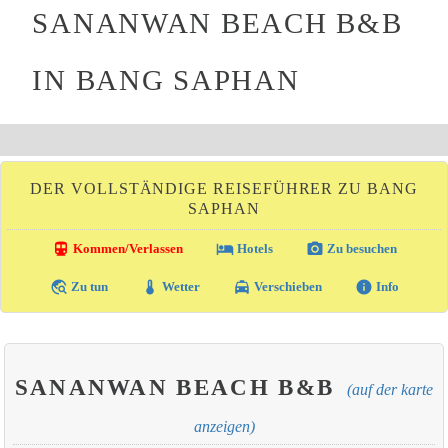
SANANWAN BEACH B&B
IN BANG SAPHAN
DER VOLLSTÄNDIGE REISEFÜHRER ZU BANG
SAPHAN
directions_transit
local_hotel
photo_camera
Kommen/Verlassen
Hotels
Zu besuchen
travel_explore
thermostat
local_taxi
info
Zu tun
Wetter
Verschieben
Info
SANANWAN BEACH B&B
(auf der karte
anzeigen)