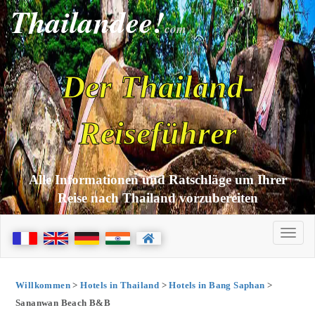
Thailandee!
com
Der Thailand-
Reiseführer
Alle Informationen und Ratschläge um Ihrer
Reise nach Thailand vorzubereiten
Willkommen
>
Hotels in Thailand
>
Hotels in Bang Saphan
>
Sananwan Beach B&B