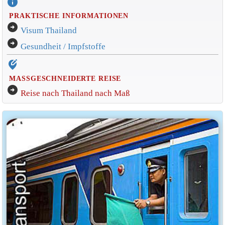
info
PRAKTISCHE INFORMATIONEN
arrow_circle_right
Visum Thailand
arrow_circle_right
Gesundheit / Impfstoffe
edit_location_alt
MASSGESCHNEIDERTE REISE
arrow_circle_right
Reise nach Thailand nach Maß