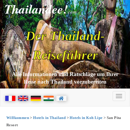
Thailandee!
com
Der Thailand-
Reiseführer
Alle Informationen und Ratschläge um Ihrer
Reise nach Thailand vorzubereiten
Willkommen
>
Hotels in Thailand
>
Hotels in Koh Lipe
> San Pita
Resort