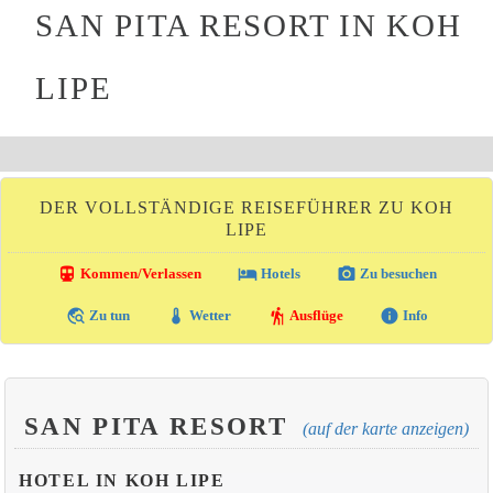
SAN PITA RESORT IN KOH
LIPE
DER VOLLSTÄNDIGE REISEFÜHRER ZU KOH
LIPE
directions_transit
local_hotel
photo_camera
Kommen/Verlassen
Hotels
Zu besuchen
travel_explore
thermostat
hiking
info
Zu tun
Wetter
Ausflüge
Info
SAN PITA RESORT
(auf der karte anzeigen)
HOTEL IN KOH LIPE