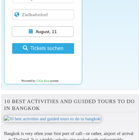
August, 11
Tickets suchen
Powered by
12Go Asia
system
10 BEST ACTIVITIES AND GUIDED TOURS TO DO
IN BANGKOK
Bangkok is very often your first port of call—or rather, airport of arrival
—in Thailand. It is a highly eclectic city packed with unforgettable