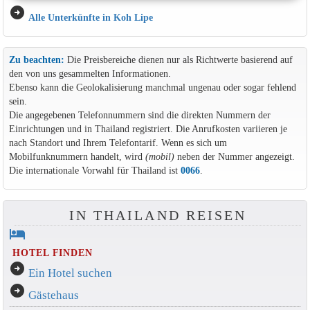
arrow_circle_right
Alle Unterkünfte in Koh Lipe
Zu beachten:
Die Preisbereiche dienen nur als Richtwerte basierend auf
den von uns gesammelten Informationen.
Ebenso kann die Geolokalisierung manchmal ungenau oder sogar fehlend
sein.
Die angegebenen Telefonnummern sind die direkten Nummern der
Einrichtungen und in Thailand registriert. Die Anrufkosten variieren je
nach Standort und Ihrem Telefontarif. Wenn es sich um
Mobilfunknummern handelt, wird
(mobil)
neben der Nummer angezeigt.
Die internationale Vorwahl für Thailand ist
0066
.
IN THAILAND REISEN
hotel
HOTEL FINDEN
arrow_circle_right
Ein Hotel suchen
arrow_circle_right
Gästehaus