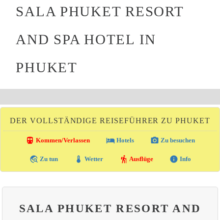
SALA PHUKET RESORT
AND SPA HOTEL IN
PHUKET
DER VOLLSTÄNDIGE REISEFÜHRER ZU PHUKET
directions_transit
local_hotel
photo_camera
Kommen/Verlassen
Hotels
Zu besuchen
travel_explore
thermostat
hiking
info
Zu tun
Wetter
Ausflüge
Info
SALA PHUKET RESORT AND