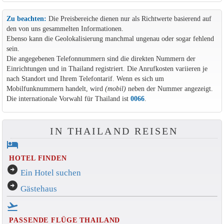
Zu beachten:
Die Preisbereiche dienen nur als Richtwerte basierend auf
den von uns gesammelten Informationen.
Ebenso kann die Geolokalisierung manchmal ungenau oder sogar fehlend
sein.
Die angegebenen Telefonnummern sind die direkten Nummern der
Einrichtungen und in Thailand registriert. Die Anrufkosten variieren je
nach Standort und Ihrem Telefontarif. Wenn es sich um
Mobilfunknummern handelt, wird
(mobil)
neben der Nummer angezeigt.
Die internationale Vorwahl für Thailand ist
0066
.
IN THAILAND REISEN
hotel
HOTEL FINDEN
arrow_circle_right
Ein Hotel suchen
arrow_circle_right
Gästehaus
flight_takeoff
PASSENDE FLÜGE THAILAND