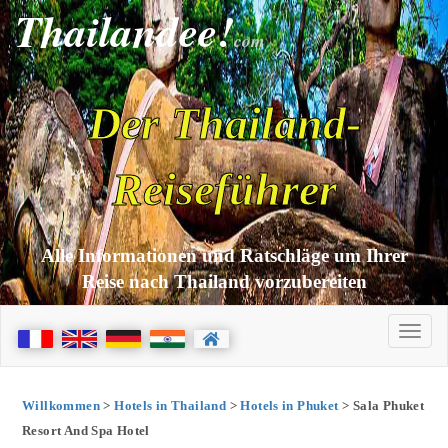
Thailandee!
com
Der Thailand-
Reiseführer
Alle Informationen und Ratschläge um Ihrer
Reise nach Thailand vorzubereiten
Willkommen
>
Hotels in Thailand
>
Hotels in Phuket
> Sala Phuket
Resort And Spa Hotel