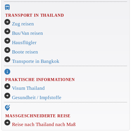
directions_bus_filled
TRANSPORT IN THAILAND
arrow_circle_right
Zug reisen
arrow_circle_right
Bus/Van reisen
arrow_circle_right
Hausflügler
arrow_circle_right
Boote reisen
arrow_circle_right
Transporte in Bangkok
info
PRAKTISCHE INFORMATIONEN
arrow_circle_right
Visum Thailand
arrow_circle_right
Gesundheit / Impfstoffe
edit_location_alt
MASSGESCHNEIDERTE REISE
arrow_circle_right
Reise nach Thailand nach Maß