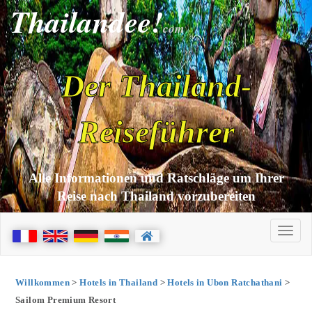
Thailandee!
com
Der Thailand-
Reiseführer
Alle Informationen und Ratschläge um Ihrer
Reise nach Thailand vorzubereiten
Willkommen
>
Hotels in Thailand
>
Hotels in Ubon Ratchathani
>
Sailom Premium Resort