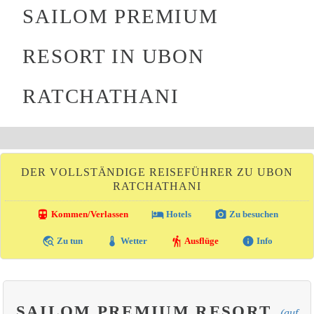
SAILOM PREMIUM
RESORT IN UBON
RATCHATHANI
DER VOLLSTÄNDIGE REISEFÜHRER ZU UBON
RATCHATHANI
directions_transit
local_hotel
photo_camera
Kommen/Verlassen
Hotels
Zu besuchen
travel_explore
thermostat
hiking
info
Zu tun
Wetter
Ausflüge
Info
SAILOM PREMIUM RESORT
(auf