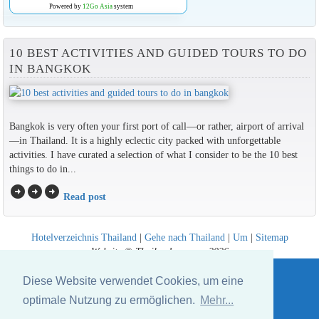
Powered by
12Go Asia
system
10 BEST ACTIVITIES AND GUIDED TOURS TO DO
IN BANGKOK
Bangkok is very often your first port of call—or rather, airport of arrival
—in Thailand. It is a highly eclectic city packed with unforgettable
activities. I have curated a selection of what I consider to be the 10 best
things to do in...
arrow_circle_right
arrow_circle_right
arrow_circle_right
Read post
Hotelverzeichnis Thailand
|
Gehe nach Thailand
|
Um
|
Sitemap
Website © Thailandee.com - 2026
Diese Website verwendet Cookies, um eine
optimale Nutzung zu ermöglichen.
Mehr...