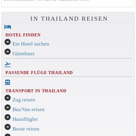
IN THAILAND REISEN
hotel
HOTEL FINDEN
arrow_circle_right
Ein Hotel suchen
arrow_circle_right
Gästehaus
flight_takeoff
PASSENDE FLÜGE THAILAND
directions_bus_filled
TRANSPORT IN THAILAND
arrow_circle_right
Zug reisen
arrow_circle_right
Bus/Van reisen
arrow_circle_right
Hausflügler
arrow_circle_right
Boote reisen