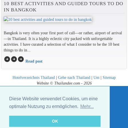
10 BEST ACTIVITIES AND GUIDED TOURS TO DO
IN BANGKOK
Bangkok is very often your first port of call—or rather, airport of arrival
—in Thailand. It is a highly eclectic city packed with unforgettable
activities. I have curated a selection of what I consider to be the 10 best
things to do in...
arrow_circle_right
arrow_circle_right
arrow_circle_right
Read post
Hotelverzeichnis Thailand
|
Gehe nach Thailand
|
Um
|
Sitemap
Website © Thailandee.com - 2026
Diese Website verwendet Cookies, um eine
optimale Nutzung zu ermöglichen.
Mehr...
OK