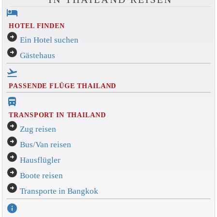
hotel
HOTEL FINDEN
arrow_circle_right
Ein Hotel suchen
arrow_circle_right
Gästehaus
flight_takeoff
PASSENDE FLÜGE THAILAND
directions_bus_filled
TRANSPORT IN THAILAND
arrow_circle_right
Zug reisen
arrow_circle_right
Bus/Van reisen
arrow_circle_right
Hausflügler
arrow_circle_right
Boote reisen
arrow_circle_right
Transporte in Bangkok
info