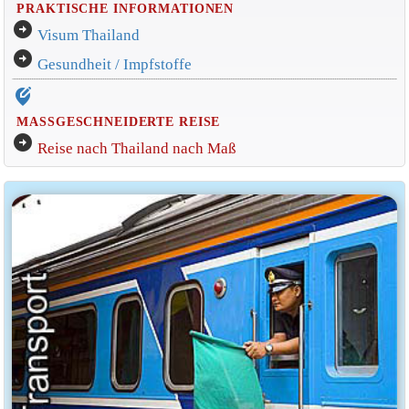
PRAKTISCHE INFORMATIONEN
arrow_circle_right
Visum Thailand
arrow_circle_right
Gesundheit / Impfstoffe
edit_location_alt
MASSGESCHNEIDERTE REISE
arrow_circle_right
Reise nach Thailand nach Maß