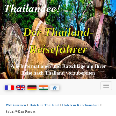
Thailandee!
com
Der Thailand-
Reiseführer
Alle Informationen und Ratschläge um Ihrer
Reise nach Thailand vorzubereiten
Willkommen
>
Hotels in Thailand
>
Hotels in Kanchanaburi
>
Sabai@Kan Resort