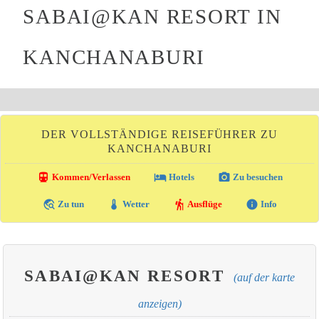
SABAI@KAN RESORT IN
KANCHANABURI
DER VOLLSTÄNDIGE REISEFÜHRER ZU
KANCHANABURI
directions_transit
local_hotel
photo_camera
Kommen/Verlassen
Hotels
Zu besuchen
travel_explore
thermostat
hiking
info
Zu tun
Wetter
Ausflüge
Info
SABAI@KAN RESORT
(auf der karte
anzeigen)