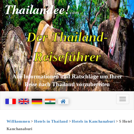
Thailandee!
com
Der Thailand-
Reiseführer
Alle Informationen und Ratschläge um Ihrer
Reise nach Thailand vorzubereiten
Willkommen
>
Hotels in Thailand
>
Hotels in Kanchanaburi
> S Hotel
Kanchanaburi