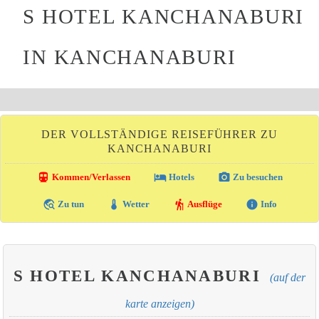
S HOTEL KANCHANABURI
IN KANCHANABURI
DER VOLLSTÄNDIGE REISEFÜHRER ZU
KANCHANABURI
directions_transit
local_hotel
photo_camera
Kommen/Verlassen
Hotels
Zu besuchen
travel_explore
thermostat
hiking
info
Zu tun
Wetter
Ausflüge
Info
S HOTEL KANCHANABURI
(auf der
karte anzeigen)