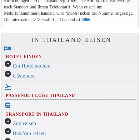
Einrichtungen und in Thailand registriert. Die Anrufkosten variieren je
nach Standort und Ihrem Telefontarif. Wenn es sich um
Mobilfunknummern handelt, wird
(mobil)
neben der Nummer angezeigt.
Die internationale Vorwahl für Thailand ist
0066
.
IN THAILAND REISEN
hotel
HOTEL FINDEN
arrow_circle_right
Ein Hotel suchen
arrow_circle_right
Gästehaus
flight_takeoff
PASSENDE FLÜGE THAILAND
directions_bus_filled
TRANSPORT IN THAILAND
arrow_circle_right
Zug reisen
arrow_circle_right
Bus/Van reisen