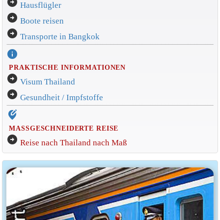
arrow_circle_right
Hausflügler
arrow_circle_right
Boote reisen
arrow_circle_right
Transporte in Bangkok
info
PRAKTISCHE INFORMATIONEN
arrow_circle_right
Visum Thailand
arrow_circle_right
Gesundheit / Impfstoffe
edit_location_alt
MASSGESCHNEIDERTE REISE
arrow_circle_right
Reise nach Thailand nach Maß