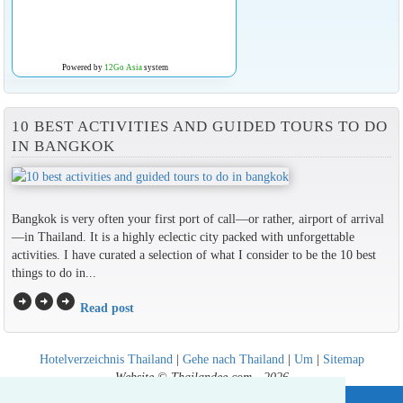
Powered by
12Go Asia
system
10 BEST ACTIVITIES AND GUIDED TOURS TO DO
IN BANGKOK
Bangkok is very often your first port of call—or rather, airport of arrival
—in Thailand. It is a highly eclectic city packed with unforgettable
activities. I have curated a selection of what I consider to be the 10 best
things to do in...
arrow_circle_right
arrow_circle_right
arrow_circle_right
Read post
Hotelverzeichnis Thailand
|
Gehe nach Thailand
|
Um
|
Sitemap
Website © Thailandee.com - 2026