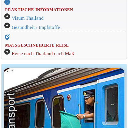
info
PRAKTISCHE INFORMATIONEN
arrow_circle_right
Visum Thailand
arrow_circle_right
Gesundheit / Impfstoffe
edit_location_alt
MASSGESCHNEIDERTE REISE
arrow_circle_right
Reise nach Thailand nach Maß