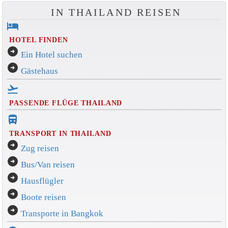
IN THAILAND REISEN
hotel
HOTEL FINDEN
arrow_circle_right
Ein Hotel suchen
arrow_circle_right
Gästehaus
flight_takeoff
PASSENDE FLÜGE THAILAND
directions_bus_filled
TRANSPORT IN THAILAND
arrow_circle_right
Zug reisen
arrow_circle_right
Bus/Van reisen
arrow_circle_right
Hausflügler
arrow_circle_right
Boote reisen
arrow_circle_right
Transporte in Bangkok