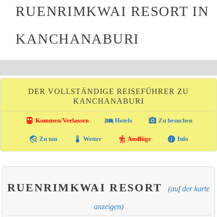
RUENRIMKWAI RESORT IN
KANCHANABURI
DER VOLLSTÄNDIGE REISEFÜHRER ZU
KANCHANABURI
directions_transit
local_hotel
photo_camera
Kommen/Verlassen
Hotels
Zu besuchen
travel_explore
thermostat
hiking
info
Zu tun
Wetter
Ausflüge
Info
RUENRIMKWAI RESORT
(auf der karte
anzeigen)