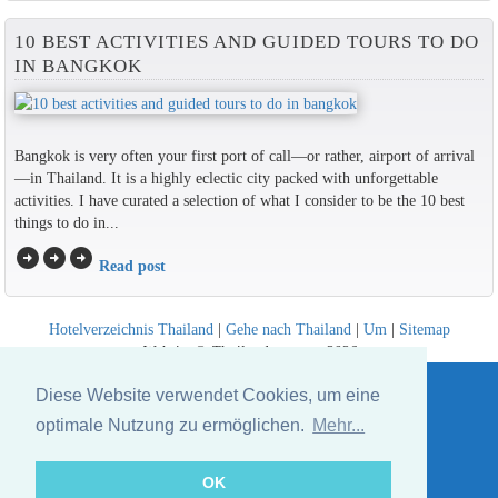
10 BEST ACTIVITIES AND GUIDED TOURS TO DO
IN BANGKOK
Bangkok is very often your first port of call—or rather, airport of arrival
—in Thailand. It is a highly eclectic city packed with unforgettable
activities. I have curated a selection of what I consider to be the 10 best
things to do in...
arrow_circle_right
arrow_circle_right
arrow_circle_right
Read post
Hotelverzeichnis Thailand
|
Gehe nach Thailand
|
Um
|
Sitemap
Website © Thailandee.com - 2026
Diese Website verwendet Cookies, um eine
optimale Nutzung zu ermöglichen.
Mehr...
OK