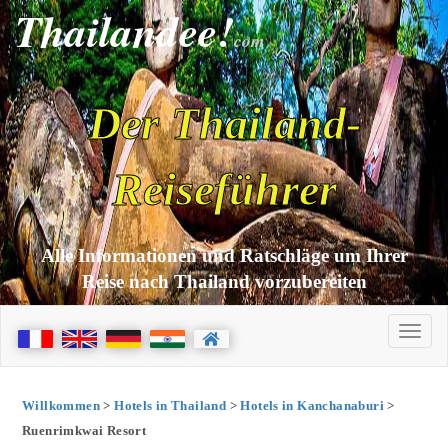
Thailandee!
com
Der Thailand-
Reiseführer
Alle Informationen und Ratschläge um Ihrer
Reise nach Thailand vorzubereiten
Willkommen
>
Hotels in Thailand
>
Hotels in Kanchanaburi
>
Ruenrimkwai Resort