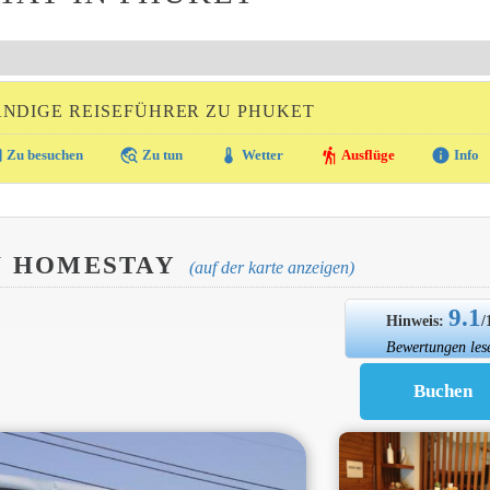
NDIGE REISEFÜHRER ZU PHUKET
ra
travel_explore
thermostat
hiking
info
Zu besuchen
Zu tun
Wetter
Ausflüge
Info
 HOMESTAY
(auf der karte anzeigen)
9.1
Hinweis:
/
Bewertungen les