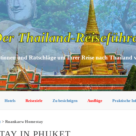
er Thailand-Reiseführ
tionen und Ratschläge um Ihrer Reise nach Thailand 
Hotels
Reiseziele
Zu besichtigen
Ausflüge
Praktische I
t
> Ruankaew Homestay
AY IN PHUKET