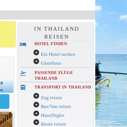
IN THAILAND
REISEN
hotel
HOTEL FINDEN
arrow_circle_right
Ein Hotel suchen
arrow_circle_right
Gästehaus
flight_takeoff
PASSENDE FLÜGE
THAILAND
10
directions_bus_filled
TRANSPORT IN THAILAND
en
arrow_circle_right
Zug reisen
arrow_circle_right
Bus/Van reisen
arrow_circle_right
Hausflügler
arrow_circle_right
Boote reisen