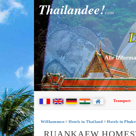
Thailandee!
com
D
Alle Informa
Transport
Willkommen
>
Hotels in Thailand
>
Hotels in Phuke
RUANKAEW HOMEST