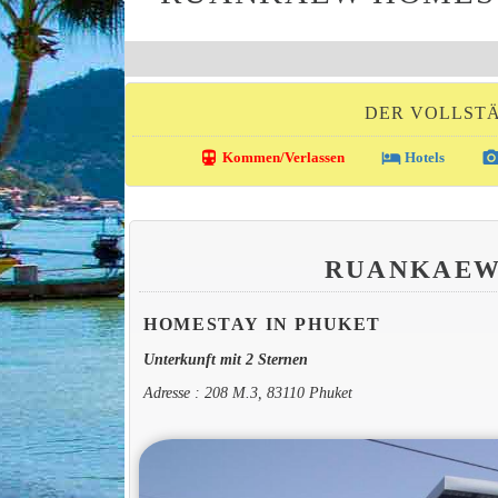
DER VOLLSTÄ
directions_transit
local_hotel
photo_came
Kommen/Verlassen
Hotels
RUANKAEW
HOMESTAY IN PHUKET
Unterkunft mit 2 Sternen
Adresse : 208 M.3, 83110 Phuket