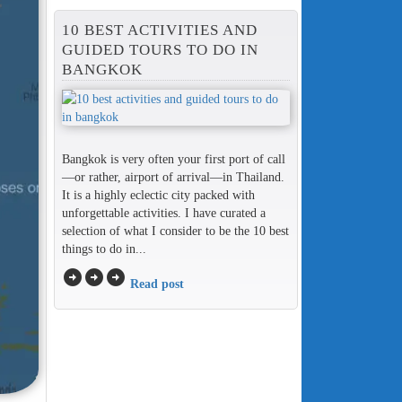
10 BEST ACTIVITIES AND
GUIDED TOURS TO DO IN
BANGKOK
Bangkok is very often your first port of call
—or rather, airport of arrival—in Thailand.
It is a highly eclectic city packed with
unforgettable activities. I have curated a
selection of what I consider to be the 10 best
things to do in...
arrow_circle_right
arrow_circle_right
arrow_circle_right
Read post