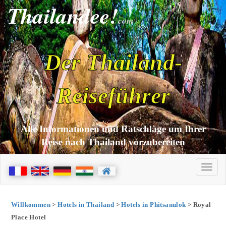
Thailandee!
com
Der Thailand-
Reiseführer
Alle Informationen und Ratschläge um Ihrer
Reise nach Thailand vorzubereiten
Willkommen
>
Hotels in Thailand
>
Hotels in Phitsanulok
> Royal
Place Hotel