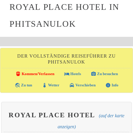
ROYAL PLACE HOTEL IN
PHITSANULOK
DER VOLLSTÄNDIGE REISEFÜHRER ZU
PHITSANULOK
directions_transit
local_hotel
photo_camera
Kommen/Verlassen
Hotels
Zu besuchen
travel_explore
thermostat
local_taxi
info
Zu tun
Wetter
Verschieben
Info
ROYAL PLACE HOTEL
(auf der karte
anzeigen)