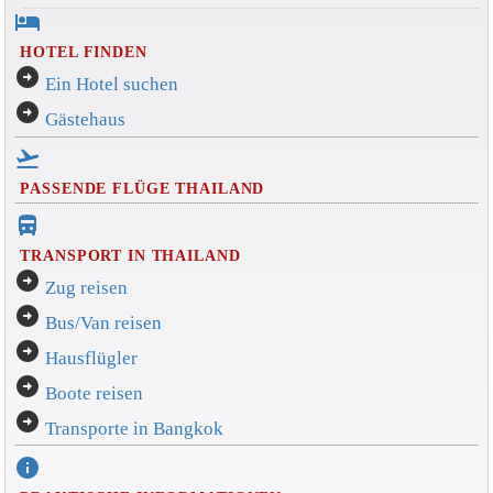
hotel
HOTEL FINDEN
arrow_circle_right
Ein Hotel suchen
arrow_circle_right
Gästehaus
flight_takeoff
PASSENDE FLÜGE THAILAND
directions_bus_filled
TRANSPORT IN THAILAND
arrow_circle_right
Zug reisen
arrow_circle_right
Bus/Van reisen
arrow_circle_right
Hausflügler
arrow_circle_right
Boote reisen
arrow_circle_right
Transporte in Bangkok
info