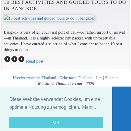
10 BEST ACTIVITIES AND GUIDED TOURS TO DO
IN BANGKOK
Bangkok is very often your first port of call—or rather, airport of arrival
—in Thailand. It is a highly eclectic city packed with unforgettable
activities. I have curated a selection of what I consider to be the 10 best
things to do in...
arrow_circle_right
arrow_circle_right
arrow_circle_right
Read post
Hotelverzeichnis Thailand
|
Gehe nach Thailand
|
Um
|
Sitemap
Website © Thailandee.com - 2026
Diese Website verwendet Cookies, um eine
optimale Nutzung zu ermöglichen.
Mehr...
OK