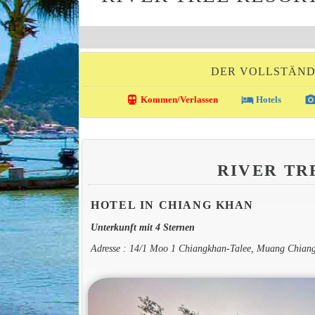
DER VOLLSTÄND
directions_transit
local_hotel
photo_came
Kommen/Verlassen
Hotels
RIVER TR
HOTEL IN CHIANG KHAN
Unterkunft mit 4 Sternen
Adresse : 14/1 Moo 1 Chiangkhan-Talee, Muang Chian