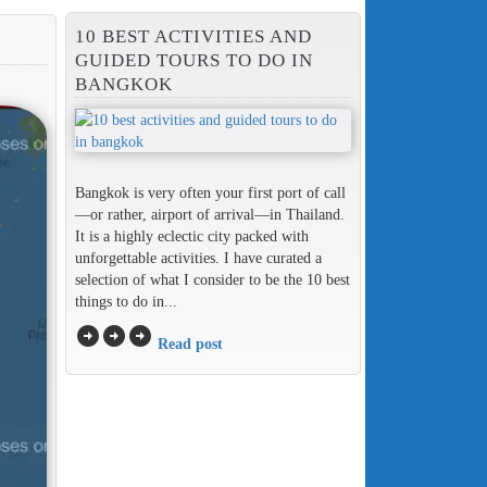
10 BEST ACTIVITIES AND
GUIDED TOURS TO DO IN
BANGKOK
Bangkok is very often your first port of call
—or rather, airport of arrival—in Thailand.
It is a highly eclectic city packed with
unforgettable activities. I have curated a
selection of what I consider to be the 10 best
things to do in...
arrow_circle_right
arrow_circle_right
arrow_circle_right
Read post