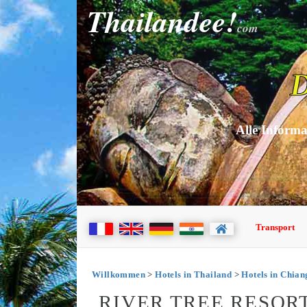
Thailandee!
com
D
Alle Informa
Transport
Willkommen
>
Hotels in Thailand
>
Hotels in Chia
RIVER TREE RESOR