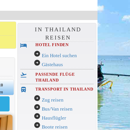
IN THAILAND
REISEN
hotel
HOTEL FINDEN
arrow_circle_right
Ein Hotel suchen
arrow_circle_right
Gästehaus
flight_takeoff
PASSENDE FLÜGE
THAILAND
10
directions_bus_filled
TRANSPORT IN THAILAND
en
arrow_circle_right
Zug reisen
arrow_circle_right
Bus/Van reisen
arrow_circle_right
Hausflügler
arrow_circle_right
Boote reisen