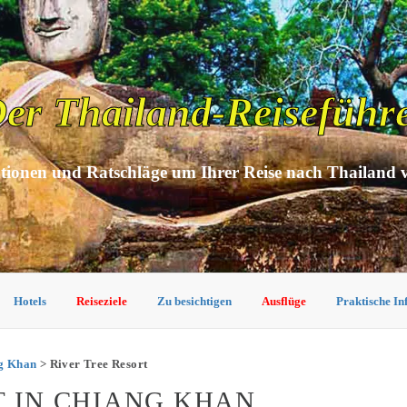
er Thailand-Reiseführ
tionen und Ratschläge um Ihrer Reise nach Thailand 
Hotels
Reiseziele
Zu besichtigen
Ausflüge
Praktische I
ng Khan
> River Tree Resort
T IN CHIANG KHAN