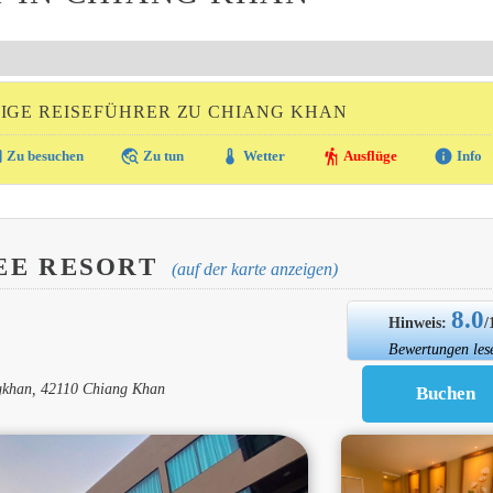
IGE REISEFÜHRER ZU CHIANG KHAN
ra
travel_explore
thermostat
hiking
info
Zu besuchen
Zu tun
Wetter
Ausflüge
Info
EE RESORT
(auf der karte anzeigen)
8.0
Hinweis:
/
Bewertungen les
gkhan, 42110 Chiang Khan