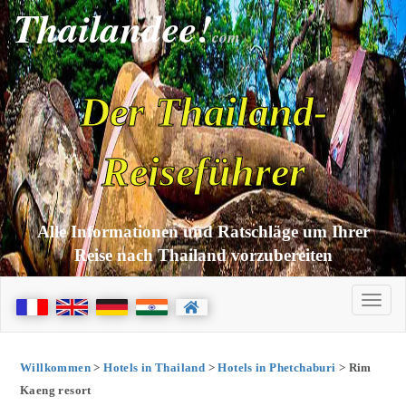
Thailandee!
com
Der Thailand-
Reiseführer
Alle Informationen und Ratschläge um Ihrer
Reise nach Thailand vorzubereiten
Willkommen
>
Hotels in Thailand
>
Hotels in Phetchaburi
> Rim
Kaeng resort