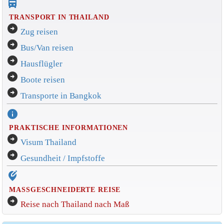
directions_bus_filled
TRANSPORT IN THAILAND
arrow_circle_right
Zug reisen
arrow_circle_right
Bus/Van reisen
arrow_circle_right
Hausflügler
arrow_circle_right
Boote reisen
arrow_circle_right
Transporte in Bangkok
info
PRAKTISCHE INFORMATIONEN
arrow_circle_right
Visum Thailand
arrow_circle_right
Gesundheit / Impfstoffe
edit_location_alt
MASSGESCHNEIDERTE REISE
arrow_circle_right
Reise nach Thailand nach Maß