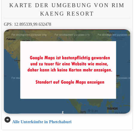
KARTE DER UMGEBUNG VON RIM
KAENG RESORT
GPS: 12.895339,99.632478
arrow_circle_right
Alle Unterkünfte in Phetchaburi