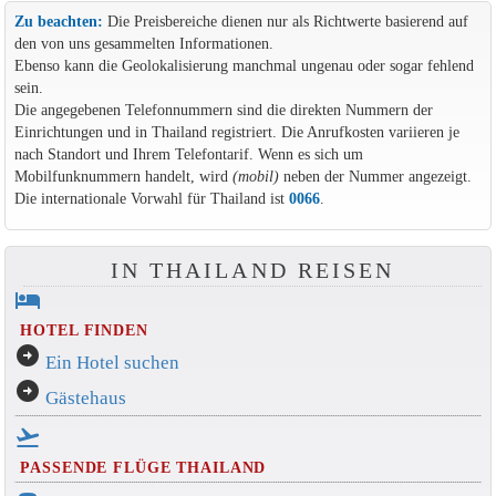
Zu beachten:
Die Preisbereiche dienen nur als Richtwerte basierend auf
den von uns gesammelten Informationen.
Ebenso kann die Geolokalisierung manchmal ungenau oder sogar fehlend
sein.
Die angegebenen Telefonnummern sind die direkten Nummern der
Einrichtungen und in Thailand registriert. Die Anrufkosten variieren je
nach Standort und Ihrem Telefontarif. Wenn es sich um
Mobilfunknummern handelt, wird
(mobil)
neben der Nummer angezeigt.
Die internationale Vorwahl für Thailand ist
0066
.
IN THAILAND REISEN
hotel
HOTEL FINDEN
arrow_circle_right
Ein Hotel suchen
arrow_circle_right
Gästehaus
flight_takeoff
PASSENDE FLÜGE THAILAND