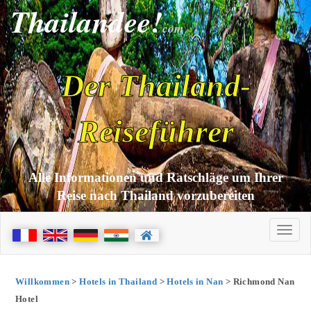
Thailandee!
com
Der Thailand-
Reiseführer
Alle Informationen und Ratschläge um Ihrer
Reise nach Thailand vorzubereiten
Willkommen
>
Hotels in Thailand
>
Hotels in Nan
> Richmond Nan
Hotel