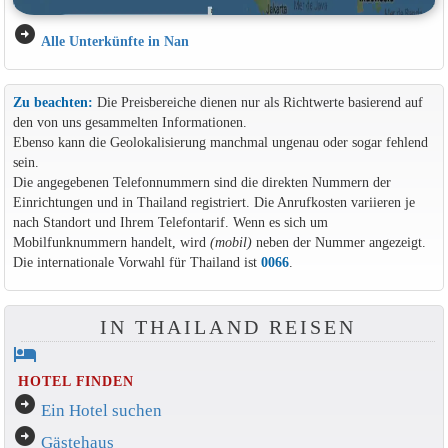
arrow_circle_right
Alle Unterkünfte in Nan
Zu beachten:
Die Preisbereiche dienen nur als Richtwerte basierend auf
den von uns gesammelten Informationen.
Ebenso kann die Geolokalisierung manchmal ungenau oder sogar fehlend
sein.
Die angegebenen Telefonnummern sind die direkten Nummern der
Einrichtungen und in Thailand registriert. Die Anrufkosten variieren je
nach Standort und Ihrem Telefontarif. Wenn es sich um
Mobilfunknummern handelt, wird
(mobil)
neben der Nummer angezeigt.
Die internationale Vorwahl für Thailand ist
0066
.
IN THAILAND REISEN
hotel
HOTEL FINDEN
arrow_circle_right
Ein Hotel suchen
arrow_circle_right
Gästehaus