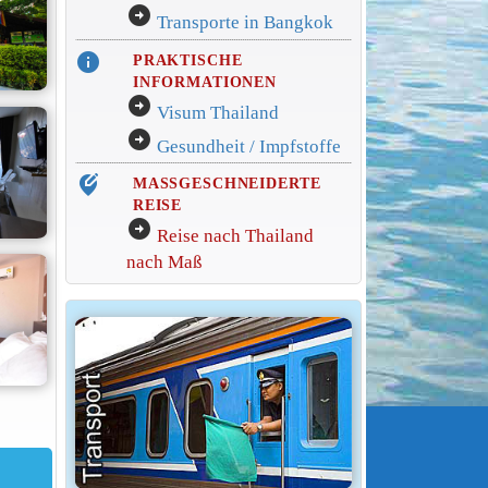
arrow_circle_right
Transporte in Bangkok
info
PRAKTISCHE
INFORMATIONEN
arrow_circle_right
Visum Thailand
arrow_circle_right
Gesundheit / Impfstoffe
edit_location_alt
MASSGESCHNEIDERTE
REISE
arrow_circle_right
Reise nach Thailand
nach Maß