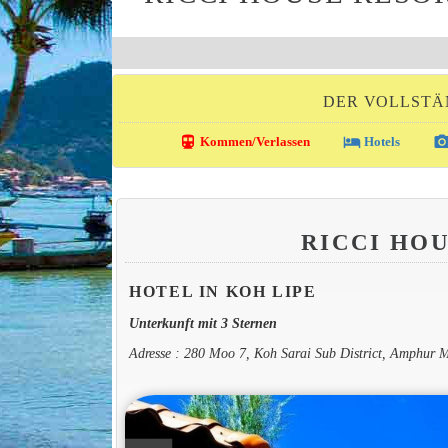
DER VOLLSTÄ
directions_transit
local_hotel
photo_came
Kommen/Verlassen
Hotels
RICCI HO
HOTEL IN KOH LIPE
Unterkunft mit 3 Sternen
Adresse : 280 Moo 7, Koh Sarai Sub District, Amphur