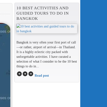
10 BEST ACTIVITIES AND
GUIDED TOURS TO DO IN
BANGKOK
Bangkok is very often your first port of call
—or rather, airport of arrival—in Thailand.
It is a highly eclectic city packed with
unforgettable activities. I have curated a
selection of what I consider to be the 10 best
things to do in...
arrow_circle_right
arrow_circle_right
arrow_circle_right
Read post