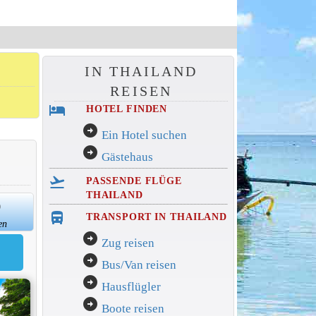
IN THAILAND
REISEN
hotel
HOTEL FINDEN
arrow_circle_right
Ein Hotel suchen
arrow_circle_right
Gästehaus
flight_takeoff
PASSENDE FLÜGE
THAILAND
0
directions_bus_filled
TRANSPORT IN THAILAND
en
arrow_circle_right
Zug reisen
arrow_circle_right
Bus/Van reisen
arrow_circle_right
Hausflügler
arrow_circle_right
Boote reisen