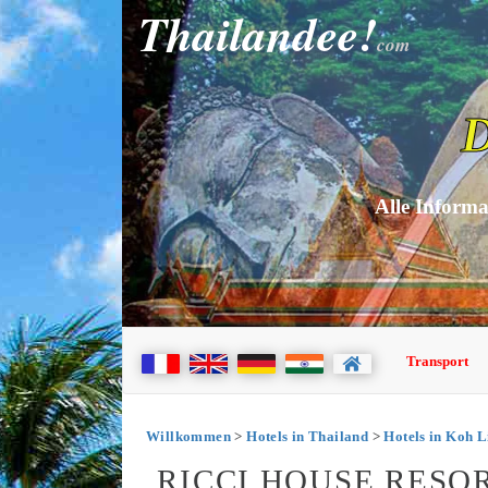
Thailandee!
com
D
Alle Informa
Transport
Willkommen
>
Hotels in Thailand
>
Hotels in Koh L
RICCI HOUSE RESOR