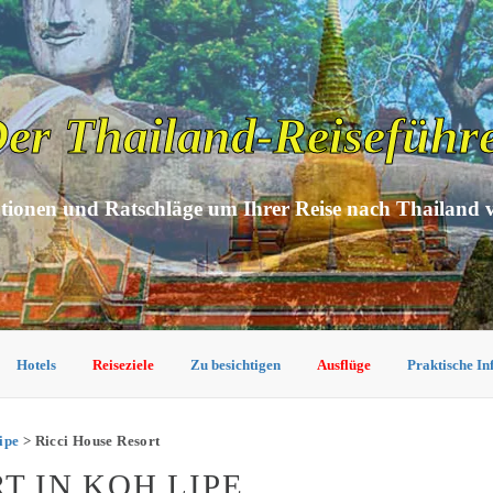
er Thailand-Reiseführ
tionen und Ratschläge um Ihrer Reise nach Thailand 
Hotels
Reiseziele
Zu besichtigen
Ausflüge
Praktische I
ipe
> Ricci House Resort
T IN KOH LIPE