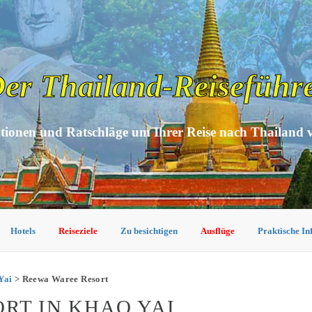
er Thailand-Reiseführ
tionen und Ratschläge um Ihrer Reise nach Thailand 
Hotels
Reiseziele
Zu besichtigen
Ausflüge
Praktische I
Yai
> Reewa Waree Resort
RT IN KHAO YAI