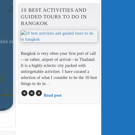
10 BEST ACTIVITIES AND
GUIDED TOURS TO DO IN
BANGKOK
Bangkok is very often your first port of call
—or rather, airport of arrival—in Thailand.
It is a highly eclectic city packed with
unforgettable activities. I have curated a
selection of what I consider to be the 10 best
things to do in...
arrow_circle_right
arrow_circle_right
arrow_circle_right
Read post