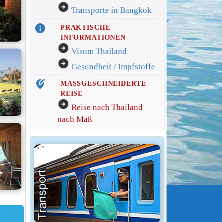
arrow_circle_right
Transporte in Bangkok
info
PRAKTISCHE
INFORMATIONEN
arrow_circle_right
Visum Thailand
arrow_circle_right
Gesundheit / Impfstoffe
edit_location_alt
MASSGESCHNEIDERTE
REISE
arrow_circle_right
Reise nach Thailand
nach Maß