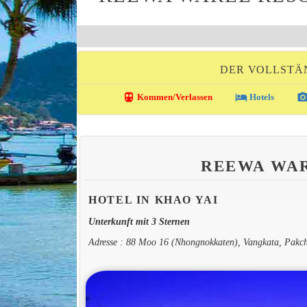
DER VOLLSTÄN
directions_transit
local_hotel
photo_came
Kommen/Verlassen
Hotels
REEWA WA
HOTEL IN KHAO YAI
Unterkunft mit 3 Sternen
Adresse : 88 Moo 16 (Nhongnokkaten), Vangkata, Pakc