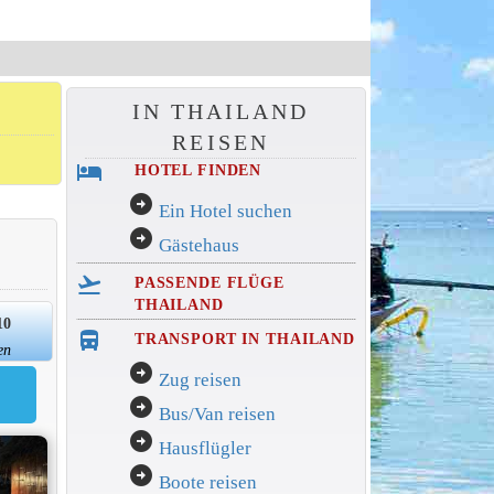
IN THAILAND
REISEN
hotel
HOTEL FINDEN
arrow_circle_right
Ein Hotel suchen
arrow_circle_right
Gästehaus
flight_takeoff
PASSENDE FLÜGE
THAILAND
10
directions_bus_filled
TRANSPORT IN THAILAND
en
arrow_circle_right
Zug reisen
arrow_circle_right
Bus/Van reisen
arrow_circle_right
Hausflügler
arrow_circle_right
Boote reisen