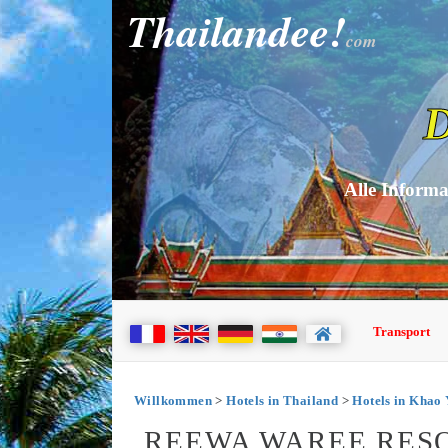
Thailandee!
com
D
Alle Informa
Transport
Willkommen
>
Hotels in Thailand
>
Hotels in Khao 
REEWA WAREE RESO