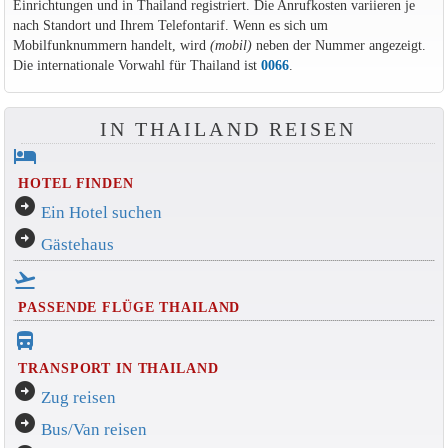
Einrichtungen und in Thailand registriert. Die Anrufkosten variieren je
nach Standort und Ihrem Telefontarif. Wenn es sich um
Mobilfunknummern handelt, wird
(mobil)
neben der Nummer angezeigt.
Die internationale Vorwahl für Thailand ist
0066
.
IN THAILAND REISEN
hotel
HOTEL FINDEN
arrow_circle_right
Ein Hotel suchen
arrow_circle_right
Gästehaus
flight_takeoff
PASSENDE FLÜGE THAILAND
directions_bus_filled
TRANSPORT IN THAILAND
arrow_circle_right
Zug reisen
arrow_circle_right
Bus/Van reisen