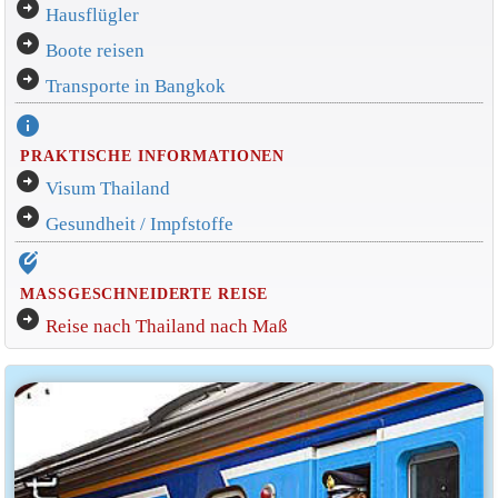
arrow_circle_right
Hausflügler
arrow_circle_right
Boote reisen
arrow_circle_right
Transporte in Bangkok
info
PRAKTISCHE INFORMATIONEN
arrow_circle_right
Visum Thailand
arrow_circle_right
Gesundheit / Impfstoffe
edit_location_alt
MASSGESCHNEIDERTE REISE
arrow_circle_right
Reise nach Thailand nach Maß