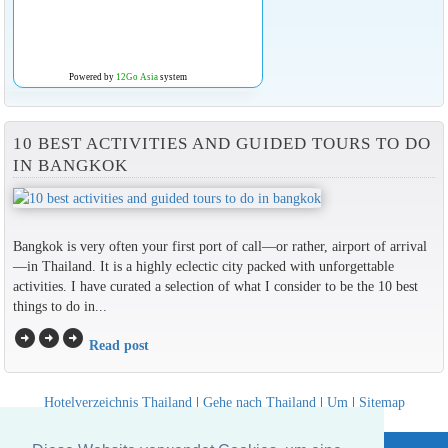
Powered by
12Go Asia
system
10 BEST ACTIVITIES AND GUIDED TOURS TO DO
IN BANGKOK
Bangkok is very often your first port of call—or rather, airport of arrival
—in Thailand. It is a highly eclectic city packed with unforgettable
activities. I have curated a selection of what I consider to be the 10 best
things to do in...
arrow_circle_right
arrow_circle_right
arrow_circle_right
Read post
Hotelverzeichnis Thailand
|
Gehe nach Thailand
|
Um
|
Sitemap
Website © Thailandee.com - 2026