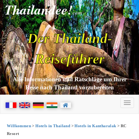
Thailandee!
com
Der Thailand-
Reiseführer
Alle Informationen und Ratschläge um Ihrer
Reise nach Thailand vorzubereiten
Willkommen
>
Hotels in Thailand
>
Hotels in Kantharalak
> RC
Resort