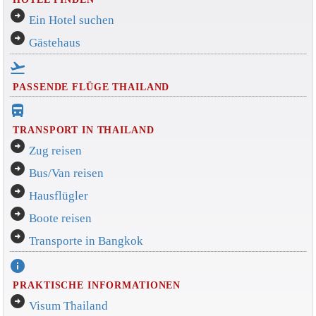
arrow_circle_right
Ein Hotel suchen
arrow_circle_right
Gästehaus
flight_takeoff
PASSENDE FLÜGE THAILAND
directions_bus_filled
TRANSPORT IN THAILAND
arrow_circle_right
Zug reisen
arrow_circle_right
Bus/Van reisen
arrow_circle_right
Hausflügler
arrow_circle_right
Boote reisen
arrow_circle_right
Transporte in Bangkok
info
PRAKTISCHE INFORMATIONEN
arrow_circle_right
Visum Thailand