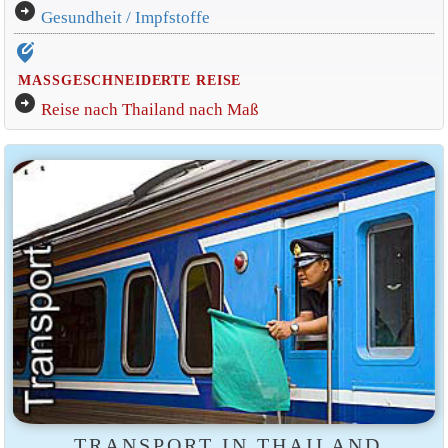
arrow_circle_right
Gesundheit / Impfstoffe
edit_location_alt
MASSGESCHNEIDERTE REISE
arrow_circle_right
Reise nach Thailand nach Maß
TRANSPORT IN THAILAND