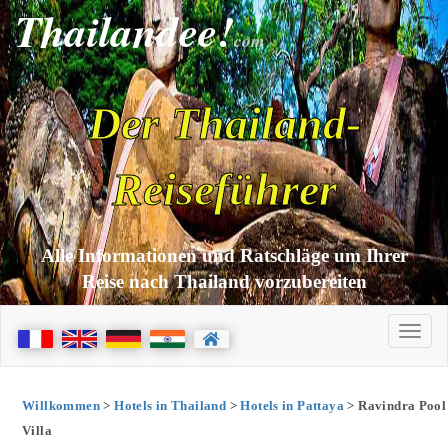
Thailandee!
com
Der Thailand-
Reiseführer
Alle Informationen und Ratschläge um Ihrer
Reise nach Thailand vorzubereiten
Willkommen
>
Hotels in Thailand
>
Hotels in Pattaya
> Ravindra Pool
Villa