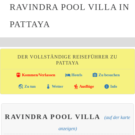
RAVINDRA POOL VILLA IN
PATTAYA
DER VOLLSTÄNDIGE REISEFÜHRER ZU
PATTAYA
directions_transit
local_hotel
photo_camera
Kommen/Verlassen
Hotels
Zu besuchen
travel_explore
thermostat
hiking
info
Zu tun
Wetter
Ausflüge
Info
RAVINDRA POOL VILLA
(auf der karte
anzeigen)