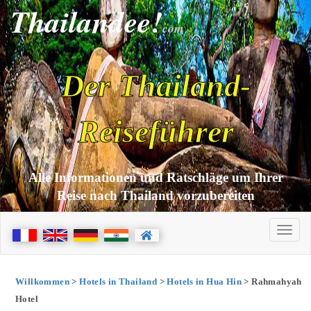
Thailandee!
com
Der Thailand-
Reiseführer
Alle Informationen und Ratschläge um Ihrer
Reise nach Thailand vorzubereiten
Willkommen
>
Hotels in Thailand
>
Hotels in Hua Hin
> Rahmahyah
Hotel