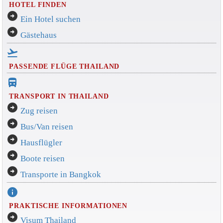
HOTEL FINDEN
arrow_circle_right
Ein Hotel suchen
arrow_circle_right
Gästehaus
flight_takeoff
PASSENDE FLÜGE THAILAND
directions_bus_filled
TRANSPORT IN THAILAND
arrow_circle_right
Zug reisen
arrow_circle_right
Bus/Van reisen
arrow_circle_right
Hausflügler
arrow_circle_right
Boote reisen
arrow_circle_right
Transporte in Bangkok
info
PRAKTISCHE INFORMATIONEN
arrow_circle_right
Visum Thailand