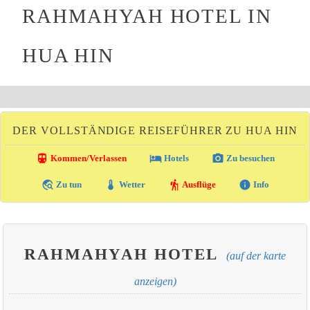
RAHMAHYAH HOTEL IN
HUA HIN
DER VOLLSTÄNDIGE REISEFÜHRER ZU HUA HIN
directions_transit
local_hotel
photo_camera
Kommen/Verlassen
Hotels
Zu besuchen
travel_explore
thermostat
hiking
info
Zu tun
Wetter
Ausflüge
Info
RAHMAHYAH HOTEL
(auf der karte
anzeigen)