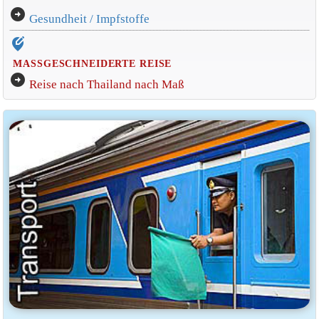
arrow_circle_right
Gesundheit / Impfstoffe
edit_location_alt
MASSGESCHNEIDERTE REISE
arrow_circle_right
Reise nach Thailand nach Maß