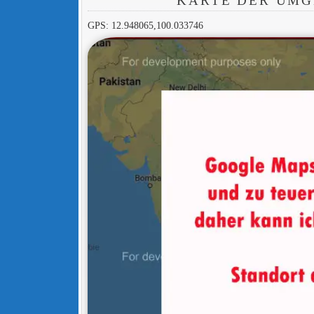
KARTE DER UMG
GPS: 12.948065,100.033746