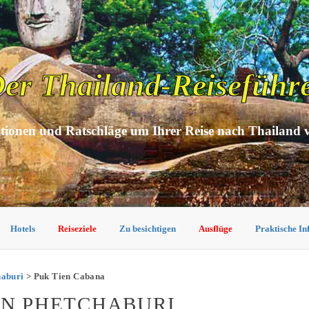
er Thailand-Reiseführ
tionen und Ratschläge um Ihrer Reise nach Thailand 
Hotels
Reiseziele
Zu besichtigen
Ausflüge
Praktische I
haburi
> Puk Tien Cabana
IN PHETCHABURI