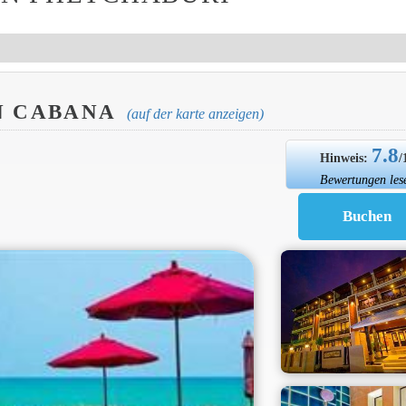
N CABANA
(auf der karte anzeigen)
7.8
Hinweis:
/
Bewertungen les