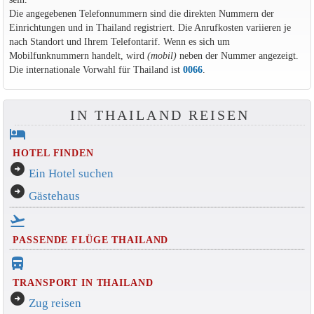
Die angegebenen Telefonnummern sind die direkten Nummern der
Einrichtungen und in Thailand registriert. Die Anrufkosten variieren je
nach Standort und Ihrem Telefontarif. Wenn es sich um
Mobilfunknummern handelt, wird
(mobil)
neben der Nummer angezeigt.
Die internationale Vorwahl für Thailand ist
0066
.
IN THAILAND REISEN
hotel
HOTEL FINDEN
arrow_circle_right
Ein Hotel suchen
arrow_circle_right
Gästehaus
flight_takeoff
PASSENDE FLÜGE THAILAND
directions_bus_filled
TRANSPORT IN THAILAND
arrow_circle_right
Zug reisen