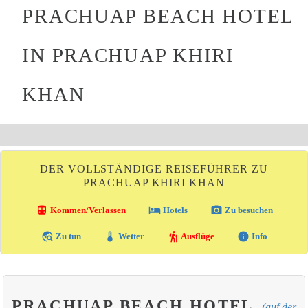
PRACHUAP BEACH HOTEL
IN PRACHUAP KHIRI
KHAN
DER VOLLSTÄNDIGE REISEFÜHRER ZU
PRACHUAP KHIRI KHAN
directions_transit
local_hotel
photo_camera
Kommen/Verlassen
Hotels
Zu besuchen
travel_explore
thermostat
hiking
info
Zu tun
Wetter
Ausflüge
Info
PRACHUAP BEACH HOTEL
(auf der