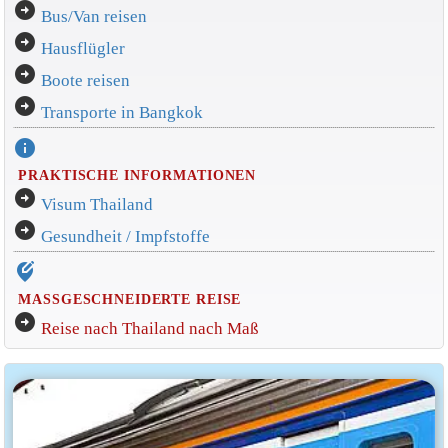
arrow_circle_right
Bus/Van reisen
arrow_circle_right
Hausflügler
arrow_circle_right
Boote reisen
arrow_circle_right
Transporte in Bangkok
info
PRAKTISCHE INFORMATIONEN
arrow_circle_right
Visum Thailand
arrow_circle_right
Gesundheit / Impfstoffe
edit_location_alt
MASSGESCHNEIDERTE REISE
arrow_circle_right
Reise nach Thailand nach Maß