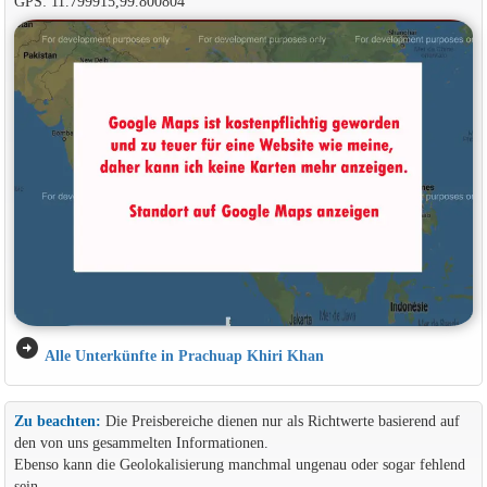
GPS: 11.799915,99.800804
arrow_circle_right
Alle Unterkünfte in Prachuap Khiri Khan
Zu beachten:
Die Preisbereiche dienen nur als Richtwerte basierend auf
den von uns gesammelten Informationen.
Ebenso kann die Geolokalisierung manchmal ungenau oder sogar fehlend
sein.