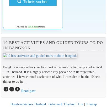
Tickets suchen
Powered by
12Go Asia
system
10 BEST ACTIVITIES AND GUIDED TOURS TO DO
IN BANGKOK
Bangkok is very often your first port of call—or rather, airport of arrival
—in Thailand. It is a highly eclectic city packed with unforgettable
activities. I have curated a selection of what I consider to be the 10 best
things to do in...
arrow_circle_right
arrow_circle_right
arrow_circle_right
Read post
Hotelverzeichnis Thailand
|
Gehe nach Thailand
|
Um
|
Sitemap