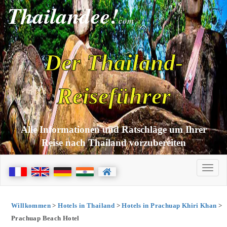
Thailandee!
com
Der Thailand-
Reiseführer
Alle Informationen und Ratschläge um Ihrer
Reise nach Thailand vorzubereiten
Willkommen
>
Hotels in Thailand
>
Hotels in Prachuap Khiri Khan
>
Prachuap Beach Hotel