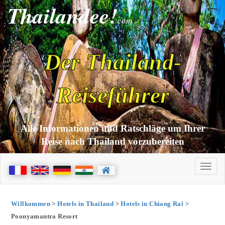
Thailandee!
com
Der Thailand-
Reiseführer
Alle Informationen und Ratschläge um Ihrer
Reise nach Thailand vorzubereiten
Willkommen
>
Hotels in Thailand
>
Hotels in Chiang Rai
>
Poonyamantra Resort