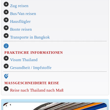
arrow_circle_right
Zug reisen
arrow_circle_right
Bus/Van reisen
arrow_circle_right
Hausflügler
arrow_circle_right
Boote reisen
arrow_circle_right
Transporte in Bangkok
info
PRAKTISCHE INFORMATIONEN
arrow_circle_right
Visum Thailand
arrow_circle_right
Gesundheit / Impfstoffe
edit_location_alt
MASSGESCHNEIDERTE REISE
arrow_circle_right
Reise nach Thailand nach Maß