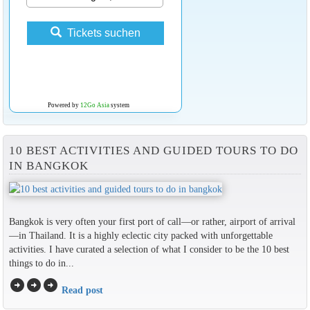
Tickets suchen
Powered by
12Go Asia
system
10 BEST ACTIVITIES AND GUIDED TOURS TO DO
IN BANGKOK
Bangkok is very often your first port of call—or rather, airport of arrival
—in Thailand. It is a highly eclectic city packed with unforgettable
activities. I have curated a selection of what I consider to be the 10 best
things to do in...
arrow_circle_right
arrow_circle_right
arrow_circle_right
Read post