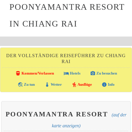
POONYAMANTRA RESORT
IN CHIANG RAI
DER VOLLSTÄNDIGE REISEFÜHRER ZU CHIANG
RAI
directions_transit
local_hotel
photo_camera
Kommen/Verlassen
Hotels
Zu besuchen
travel_explore
thermostat
hiking
info
Zu tun
Wetter
Ausflüge
Info
POONYAMANTRA RESORT
(auf der
karte anzeigen)