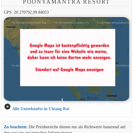
POONYAMANTRA RESORT
GPS: 20.270792,99.84053
arrow_circle_right
Alle Unterkünfte in Chiang Rai
Zu beachten:
Die Preisbereiche dienen nur als Richtwerte basierend auf
den von uns gesammelten Informationen.