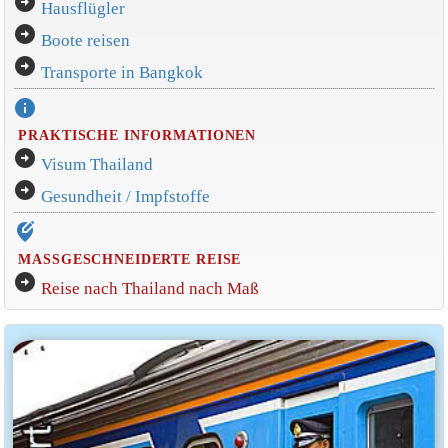
arrow_circle_right
Hausflügler
arrow_circle_right
Boote reisen
arrow_circle_right
Transporte in Bangkok
info
PRAKTISCHE INFORMATIONEN
arrow_circle_right
Visum Thailand
arrow_circle_right
Gesundheit / Impfstoffe
edit_location_alt
MASSGESCHNEIDERTE REISE
arrow_circle_right
Reise nach Thailand nach Maß