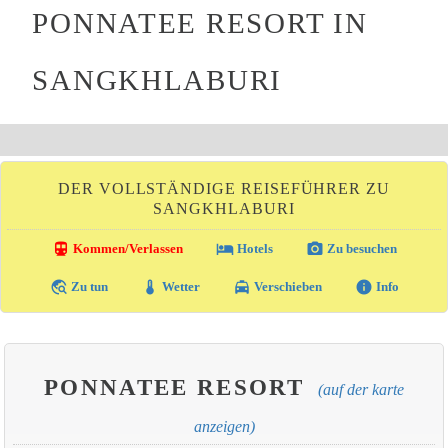
PONNATEE RESORT IN
SANGKHLABURI
DER VOLLSTÄNDIGE REISEFÜHRER ZU
SANGKHLABURI
directions_transit
local_hotel
photo_camera
Kommen/Verlassen
Hotels
Zu besuchen
travel_explore
thermostat
local_taxi
info
Zu tun
Wetter
Verschieben
Info
PONNATEE RESORT
(auf der karte
anzeigen)