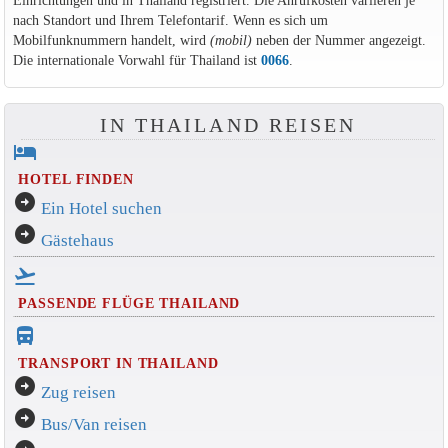
Einrichtungen und in Thailand registriert. Die Anrufkosten variieren je
nach Standort und Ihrem Telefontarif. Wenn es sich um
Mobilfunknummern handelt, wird
(mobil)
neben der Nummer angezeigt.
Die internationale Vorwahl für Thailand ist
0066
.
IN THAILAND REISEN
hotel
HOTEL FINDEN
arrow_circle_right
Ein Hotel suchen
arrow_circle_right
Gästehaus
flight_takeoff
PASSENDE FLÜGE THAILAND
directions_bus_filled
TRANSPORT IN THAILAND
arrow_circle_right
Zug reisen
arrow_circle_right
Bus/Van reisen