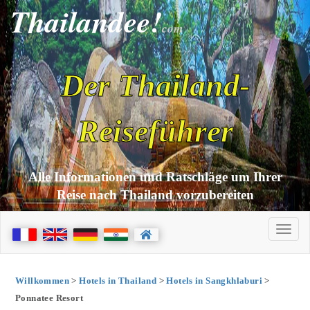
Thailandee!
com
Der Thailand-
Reiseführer
Alle Informationen und Ratschläge um Ihrer
Reise nach Thailand vorzubereiten
Willkommen
>
Hotels in Thailand
>
Hotels in Sangkhlaburi
>
Ponnatee Resort