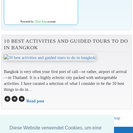
Powered by
12Go Asia
system
10 BEST ACTIVITIES AND GUIDED TOURS TO DO
IN BANGKOK
Bangkok is very often your first port of call—or rather, airport of arrival
—in Thailand. It is a highly eclectic city packed with unforgettable
activities. I have curated a selection of what I consider to be the 10 best
things to do in...
arrow_circle_right
arrow_circle_right
arrow_circle_right
Read post
Hotelverzeichnis Thailand
|
Gehe nach Thailand
|
Um
|
Sitemap
Website © Thailandee.com - 2026
Diese Website verwendet Cookies, um eine