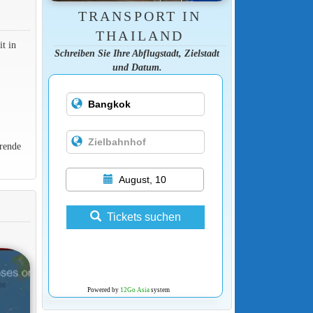
TRANSPORT IN
THAILAND
t in
Schreiben Sie Ihre Abflugstadt, Zielstadt
und Datum.
rende
August, 10
Tickets suchen
Powered by
12Go Asia
system