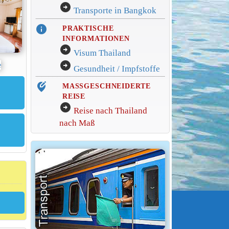
arrow_circle_right
Transporte in Bangkok
info
PRAKTISCHE
INFORMATIONEN
arrow_circle_right
Visum Thailand
arrow_circle_right
Gesundheit / Impfstoffe
edit_location_alt
MASSGESCHNEIDERTE
REISE
arrow_circle_right
Reise nach Thailand
nach Maß