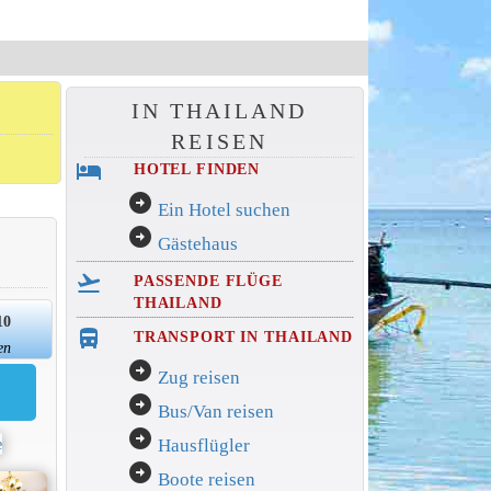
IN THAILAND
REISEN
hotel
HOTEL FINDEN
arrow_circle_right
Ein Hotel suchen
arrow_circle_right
Gästehaus
flight_takeoff
PASSENDE FLÜGE
THAILAND
10
directions_bus_filled
TRANSPORT IN THAILAND
en
arrow_circle_right
Zug reisen
arrow_circle_right
Bus/Van reisen
arrow_circle_right
Hausflügler
arrow_circle_right
Boote reisen