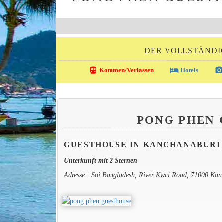
DER VOLLSTÄNDI
directions_transit
local_hotel
photo_came
Kommen/Verlassen
Hotels
PONG PHEN
GUESTHOUSE IN KANCHANABURI
Unterkunft mit 2 Sternen
Adresse : Soi Bangladesh, River Kwai Road, 71000 Ka