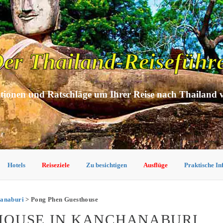
er Thailand-Reiseführ
tionen und Ratschläge um Ihrer Reise nach Thailand 
Hotels
Reiseziele
Zu besichtigen
Ausflüge
Praktische I
hanaburi
> Pong Phen Guesthouse
HOUSE IN KANCHANABURI