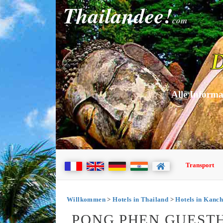
Thailandee!
com
D
Alle Informa
Transport
Willkommen
>
Hotels in Thailand
>
Hotels in Kanc
PONG PHEN GUEST