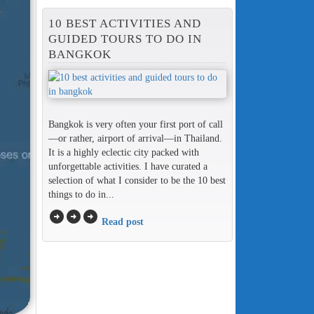
10 BEST ACTIVITIES AND
GUIDED TOURS TO DO IN
BANGKOK
Bangkok is very often your first port of call
—or rather, airport of arrival—in Thailand.
It is a highly eclectic city packed with
unforgettable activities. I have curated a
selection of what I consider to be the 10 best
things to do in...
arrow_circle_right
arrow_circle_right
arrow_circle_right
Read post