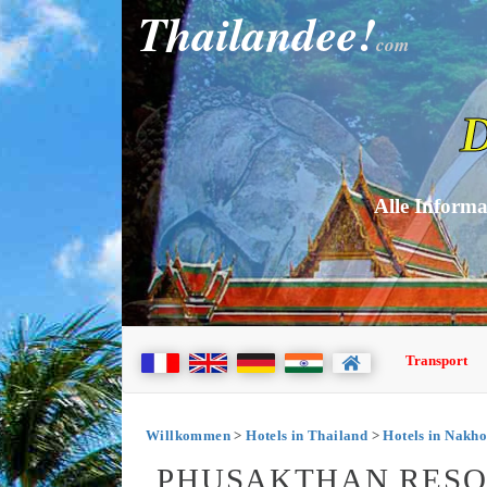
Thailandee!
com
D
Alle Informa
Transport
Willkommen
>
Hotels in Thailand
>
Hotels in Nakh
PHUSAKTHAN RESO