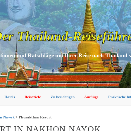
er Thailand-Reiseführ
tionen und Ratschläge um Ihrer Reise nach Thailand 
Hotels
Reiseziele
Zu besichtigen
Ausflüge
Praktische I
on Nayok
> Phusakthan Resort
RT IN NAKHON NAYOK