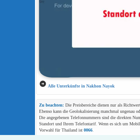
arrow_circle_right
Alle Unterkünfte in Nakhon Nayok
Zu beachten:
Die Preisbereiche dienen nur als Richtwer
Ebenso kann die Geolokalisierung manchmal ungenau ode
Die angegebenen Telefonnummern sind die direkten Numme
Standort und Ihrem Telefontarif. Wenn es sich um Mob
Vorwahl für Thailand ist
0066
.