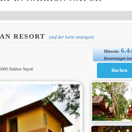
AN RESORT
(auf der karte anzeigen)
6.4
Hinweis:
/
Bewertungen les
26000 Nakhon Nayok