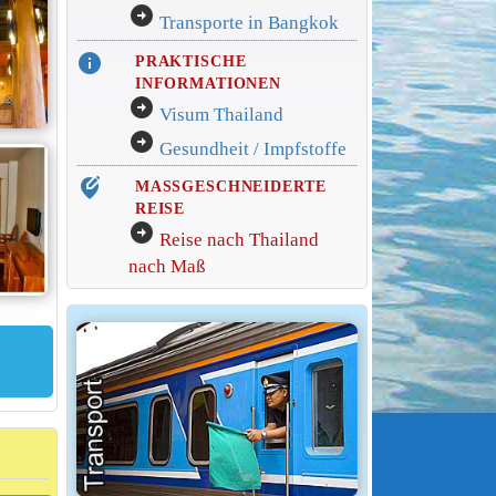
arrow_circle_right
Transporte in Bangkok
info
PRAKTISCHE
INFORMATIONEN
arrow_circle_right
Visum Thailand
arrow_circle_right
Gesundheit / Impfstoffe
edit_location_alt
MASSGESCHNEIDERTE
REISE
arrow_circle_right
Reise nach Thailand
nach Maß