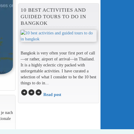
10 BEST ACTIVITIES AND
GUIDED TOURS TO DO IN
BANGKOK
Bangkok is very often your first port of call
—or rather, airport of arrival—in Thailand.
It is a highly eclectic city packed with
unforgettable activities. I have curated a
selection of what I consider to be the 10 best
things to do in...
arrow_circle_right
arrow_circle_right
arrow_circle_right
Read post
 je nach
ionale