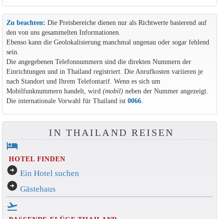
Zu beachten:
Die Preisbereiche dienen nur als Richtwerte basierend auf
den von uns gesammelten Informationen.
Ebenso kann die Geolokalisierung manchmal ungenau oder sogar fehlend
sein.
Die angegebenen Telefonnummern sind die direkten Nummern der
Einrichtungen und in Thailand registriert. Die Anrufkosten variieren je
nach Standort und Ihrem Telefontarif. Wenn es sich um
Mobilfunknummern handelt, wird
(mobil)
neben der Nummer angezeigt.
Die internationale Vorwahl für Thailand ist
0066
.
IN THAILAND REISEN
hotel
HOTEL FINDEN
arrow_circle_right
Ein Hotel suchen
arrow_circle_right
Gästehaus
flight_takeoff