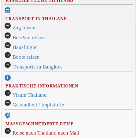
PASSENDE FLÜGE THAILAND
directions_bus_filled
TRANSPORT IN THAILAND
arrow_circle_right
Zug reisen
arrow_circle_right
Bus/Van reisen
arrow_circle_right
Hausflügler
arrow_circle_right
Boote reisen
arrow_circle_right
Transporte in Bangkok
info
PRAKTISCHE INFORMATIONEN
arrow_circle_right
Visum Thailand
arrow_circle_right
Gesundheit / Impfstoffe
edit_location_alt
MASSGESCHNEIDERTE REISE
arrow_circle_right
Reise nach Thailand nach Maß