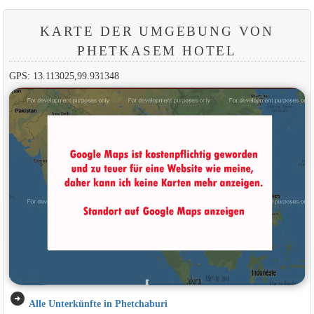
KARTE DER UMGEBUNG VON
PHETKASEM HOTEL
GPS: 13.113025,99.931348
arrow_circle_right
Alle Unterkünfte in Phetchaburi