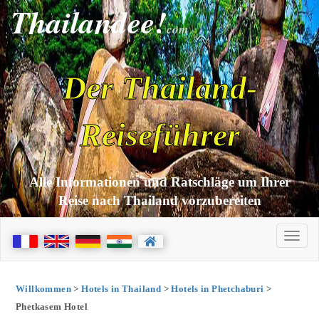
Thailandee!
com
Der Thailand-
Reiseführer
Alle Informationen und Ratschläge um Ihrer
Reise nach Thailand vorzubereiten
Willkommen
>
Hotels in Thailand
>
Hotels in Phetchaburi
>
Phetkasem Hotel