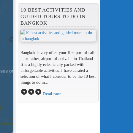
10 BEST ACTIVITIES AND
GUIDED TOURS TO DO IN
BANGKOK
Bangkok is very often your first port of call
—or rather, airport of arrival—in Thailand.
It is a highly eclectic city packed with
unforgettable activities. I have curated a
selection of what I consider to be the 10 best
things to do in...
arrow_circle_right
arrow_circle_right
arrow_circle_right
Read post