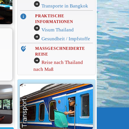
arrow_circle_right
Transporte in Bangkok
info
PRAKTISCHE
INFORMATIONEN
arrow_circle_right
Visum Thailand
arrow_circle_right
Gesundheit / Impfstoffe
edit_location_alt
MASSGESCHNEIDERTE
REISE
arrow_circle_right
Reise nach Thailand
nach Maß