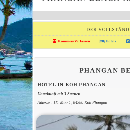
DER VOLLSTÄND
directions_transit
local_hotel
photo_came
Kommen/Verlassen
Hotels
PHANGAN B
HOTEL IN KOH PHANGAN
Unterkunft mit 3 Sternen
Adresse : 111 Moo 1, 84280 Koh Phangan