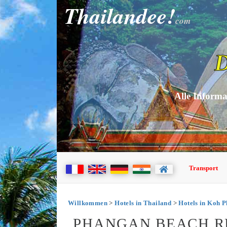
Thailandee!
com
D
Alle Informa
Transport
Willkommen
>
Hotels in Thailand
>
Hotels in Koh 
PHANGAN BEACH R