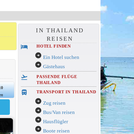
IN THAILAND
REISEN
hotel
HOTEL FINDEN
arrow_circle_right
Ein Hotel suchen
arrow_circle_right
Gästehaus
flight_takeoff
PASSENDE FLÜGE
THAILAND
10
directions_bus_filled
TRANSPORT IN THAILAND
en
arrow_circle_right
Zug reisen
arrow_circle_right
Bus/Van reisen
arrow_circle_right
Hausflügler
arrow_circle_right
Boote reisen