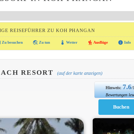
IGE REISEFÜHRER ZU KOH PHANGAN
ra
travel_explore
thermostat
hiking
info
Zu besuchen
Zu tun
Wetter
Ausflüge
Info
EACH RESORT
(auf der karte anzeigen)
7.6
Hinweis:
/
Bewertungen les