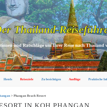
er Thailand-Reiseführ
tionen und Ratschläge um Ihrer Reise nach Thailand 
Hotels
Reiseziele
Zu besichtigen
Ausflüge
Praktische I
Phangan
> Phangan Beach Resort
ESORT IN KOH PHANGAN