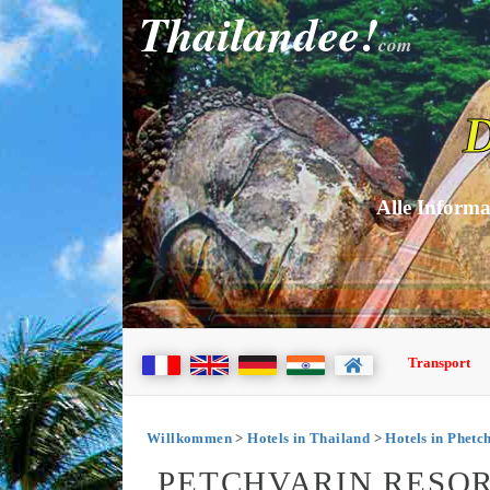
Thailandee!
com
D
Alle Informa
Transport
Willkommen
>
Hotels in Thailand
>
Hotels in Phetc
PETCHVARIN RESOR