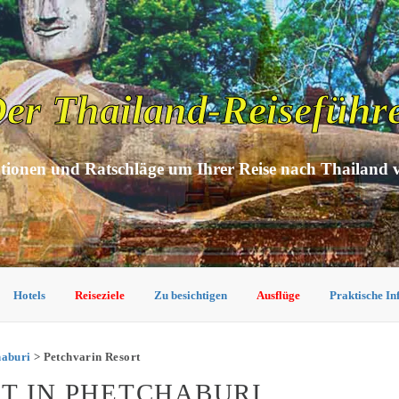
er Thailand-Reiseführ
tionen und Ratschläge um Ihrer Reise nach Thailand 
Hotels
Reiseziele
Zu besichtigen
Ausflüge
Praktische I
haburi
> Petchvarin Resort
T IN PHETCHABURI