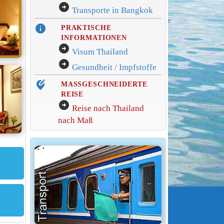
arrow_circle_right
Transporte in Bangkok
info
PRAKTISCHE
INFORMATIONEN
arrow_circle_right
Visum Thailand
arrow_circle_right
Gesundheit / Impfstoffe
edit_location_alt
MASSGESCHNEIDERTE
REISE
arrow_circle_right
Reise nach Thailand
nach Maß