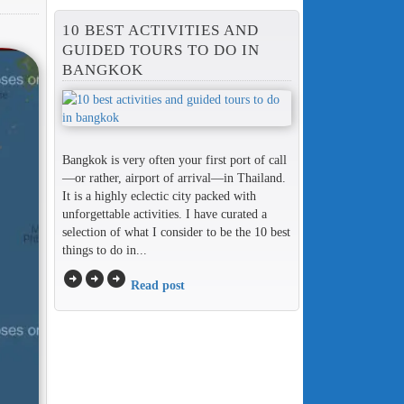
10 BEST ACTIVITIES AND
GUIDED TOURS TO DO IN
BANGKOK
Bangkok is very often your first port of call
—or rather, airport of arrival—in Thailand.
It is a highly eclectic city packed with
unforgettable activities. I have curated a
selection of what I consider to be the 10 best
things to do in...
arrow_circle_right
arrow_circle_right
arrow_circle_right
Read post