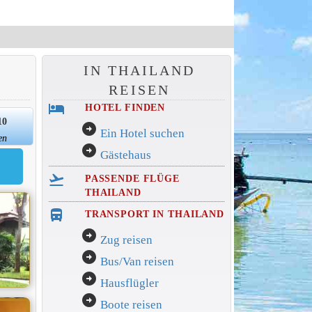
IN THAILAND
REISEN
hotel
HOTEL FINDEN
10
arrow_circle_right
Ein Hotel suchen
en
arrow_circle_right
Gästehaus
flight_takeoff
PASSENDE FLÜGE
THAILAND
directions_bus_filled
TRANSPORT IN THAILAND
arrow_circle_right
Zug reisen
arrow_circle_right
Bus/Van reisen
arrow_circle_right
Hausflügler
arrow_circle_right
Boote reisen