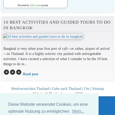
Powered by
12Go Asia
system
10 BEST ACTIVITIES AND GUIDED TOURS TO DO
IN BANGKOK
Bangkok is very often your first port of call—or rather, airport of arrival
—in Thailand. It is a highly eclectic city packed with unforgettable
activities. I have curated a selection of what I consider to be the 10 best
things to do in...
arrow_circle_right
arrow_circle_right
arrow_circle_right
Read post
Hotelverzeichnis Thailand
|
Gehe nach Thailand
|
Um
|
Sitemap
Website © Thailandee.com - 2026
Diese Website verwendet Cookies, um eine
optimale Nutzung zu ermöglichen.
Mehr...