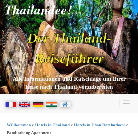
Thailandee!
com
Der Thailand-
Reiseführer
Alle Informationen und Ratschläge um Ihrer
Reise nach Thailand vorzubereiten
Willkommen
>
Hotels in Thailand
>
Hotels in Ubon Ratchathani
>
Pandinthong Apartment