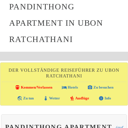
PANDINTHONG
APARTMENT IN UBON
RATCHATHANI
DER VOLLSTÄNDIGE REISEFÜHRER ZU UBON
RATCHATHANI
directions_transit
local_hotel
photo_camera
Kommen/Verlassen
Hotels
Zu besuchen
travel_explore
thermostat
hiking
info
Zu tun
Wetter
Ausflüge
Info
PANDINTHONG APARTMENT
(auf