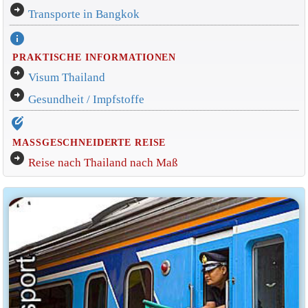
arrow_circle_right
Transporte in Bangkok
info
PRAKTISCHE INFORMATIONEN
arrow_circle_right
Visum Thailand
arrow_circle_right
Gesundheit / Impfstoffe
edit_location_alt
MASSGESCHNEIDERTE REISE
arrow_circle_right
Reise nach Thailand nach Maß