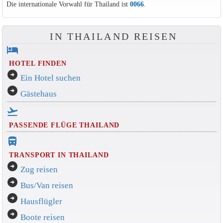
Die internationale Vorwahl für Thailand ist
0066
.
IN THAILAND REISEN
hotel
HOTEL FINDEN
arrow_circle_right
Ein Hotel suchen
arrow_circle_right
Gästehaus
flight_takeoff
PASSENDE FLÜGE THAILAND
directions_bus_filled
TRANSPORT IN THAILAND
arrow_circle_right
Zug reisen
arrow_circle_right
Bus/Van reisen
arrow_circle_right
Hausflügler
arrow_circle_right
Boote reisen