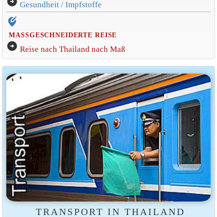
arrow_circle_right
Gesundheit / Impfstoffe
edit_location_alt
MASSGESCHNEIDERTE REISE
arrow_circle_right
Reise nach Thailand nach Maß
TRANSPORT IN THAILAND