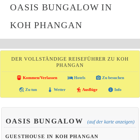
OASIS BUNGALOW IN
KOH PHANGAN
DER VOLLSTÄNDIGE REISEFÜHRER ZU KOH
PHANGAN
directions_transit
local_hotel
photo_camera
Kommen/Verlassen
Hotels
Zu besuchen
travel_explore
thermostat
hiking
info
Zu tun
Wetter
Ausflüge
Info
OASIS BUNGALOW
(auf der karte anzeigen)
GUESTHOUSE IN KOH PHANGAN