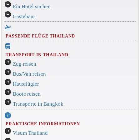
arrow_circle_right
Ein Hotel suchen
arrow_circle_right
Gästehaus
flight_takeoff
PASSENDE FLÜGE THAILAND
directions_bus_filled
TRANSPORT IN THAILAND
arrow_circle_right
Zug reisen
arrow_circle_right
Bus/Van reisen
arrow_circle_right
Hausflügler
arrow_circle_right
Boote reisen
arrow_circle_right
Transporte in Bangkok
info
PRAKTISCHE INFORMATIONEN
arrow_circle_right
Visum Thailand