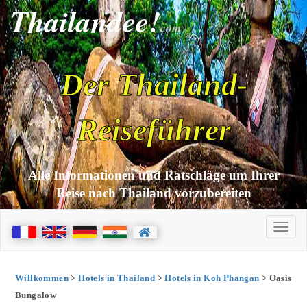
Thailandee!
com
Der Thailand-
Reiseführer
Alle Informationen und Ratschläge um Ihrer
Reise nach Thailand vorzubereiten
Willkommen
>
Hotels in Thailand
>
Hotels in Koh Phangan
> Oasis
Bungalow