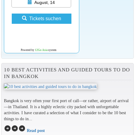
August, 14
Tickets suchen
Powered by
12Go Asia
system
10 BEST ACTIVITIES AND GUIDED TOURS TO DO
IN BANGKOK
Bangkok is very often your first port of call—or rather, airport of arrival
—in Thailand. It is a highly eclectic city packed with unforgettable
activities. I have curated a selection of what I consider to be the 10 best
things to do in...
arrow_circle_right
arrow_circle_right
arrow_circle_right
Read post