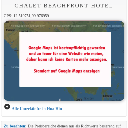
CHALET BEACHFRONT HOTEL
GPS: 12.519751,99.976959
arrow_circle_right
Alle Unterkünfte in Hua Hin
Zu beachten:
Die Preisbereiche dienen nur als Richtwerte basierend auf