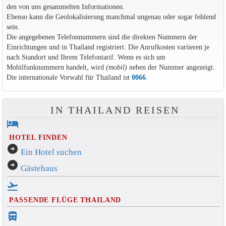
den von uns gesammelten Informationen.
Ebenso kann die Geolokalisierung manchmal ungenau oder sogar fehlend
sein.
Die angegebenen Telefonnummern sind die direkten Nummern der
Einrichtungen und in Thailand registriert. Die Anrufkosten variieren je
nach Standort und Ihrem Telefontarif. Wenn es sich um
Mobilfunknummern handelt, wird
(mobil)
neben der Nummer angezeigt.
Die internationale Vorwahl für Thailand ist
0066
.
IN THAILAND REISEN
hotel
HOTEL FINDEN
arrow_circle_right
Ein Hotel suchen
arrow_circle_right
Gästehaus
flight_takeoff
PASSENDE FLÜGE THAILAND
directions_bus_filled