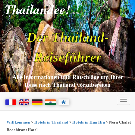
Thailandee!
com
Der Thailand-
Reiseführer
Alle Informationen und Ratschläge um Ihrer
Reise nach Thailand vorzubereiten
Willkommen
>
Hotels in Thailand
>
Hotels in Hua Hin
> Nern Chalet
Beachfront Hotel