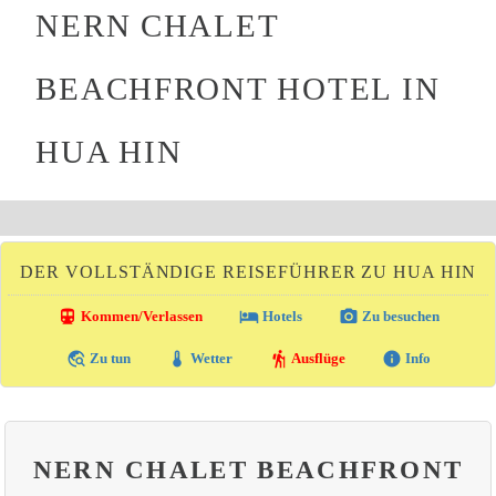
NERN CHALET
BEACHFRONT HOTEL IN
HUA HIN
DER VOLLSTÄNDIGE REISEFÜHRER ZU HUA HIN
directions_transit
local_hotel
photo_camera
Kommen/Verlassen
Hotels
Zu besuchen
travel_explore
thermostat
hiking
info
Zu tun
Wetter
Ausflüge
Info
NERN CHALET BEACHFRONT