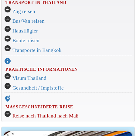
TRANSPORT IN THAILAND
arrow_circle_right
Zug reisen
arrow_circle_right
Bus/Van reisen
arrow_circle_right
Hausflügler
arrow_circle_right
Boote reisen
arrow_circle_right
Transporte in Bangkok
info
PRAKTISCHE INFORMATIONEN
arrow_circle_right
Visum Thailand
arrow_circle_right
Gesundheit / Impfstoffe
edit_location_alt
MASSGESCHNEIDERTE REISE
arrow_circle_right
Reise nach Thailand nach Maß