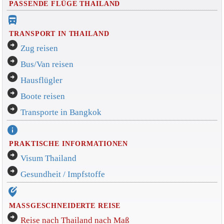
PASSENDE FLÜGE THAILAND
directions_bus_filled
TRANSPORT IN THAILAND
arrow_circle_right
Zug reisen
arrow_circle_right
Bus/Van reisen
arrow_circle_right
Hausflügler
arrow_circle_right
Boote reisen
arrow_circle_right
Transporte in Bangkok
info
PRAKTISCHE INFORMATIONEN
arrow_circle_right
Visum Thailand
arrow_circle_right
Gesundheit / Impfstoffe
edit_location_alt
MASSGESCHNEIDERTE REISE
arrow_circle_right
Reise nach Thailand nach Maß