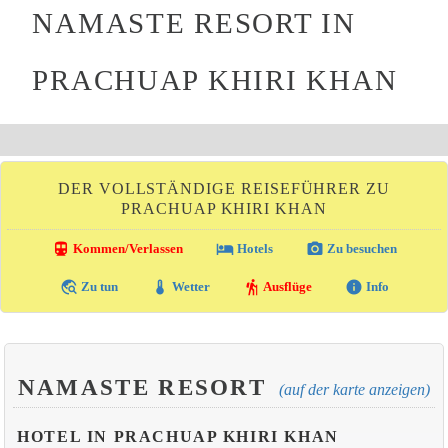
NAMASTE RESORT IN
PRACHUAP KHIRI KHAN
DER VOLLSTÄNDIGE REISEFÜHRER ZU
PRACHUAP KHIRI KHAN
directions_transit
local_hotel
photo_camera
Kommen/Verlassen
Hotels
Zu besuchen
travel_explore
thermostat
hiking
info
Zu tun
Wetter
Ausflüge
Info
NAMASTE RESORT
(auf der karte anzeigen)
HOTEL IN PRACHUAP KHIRI KHAN