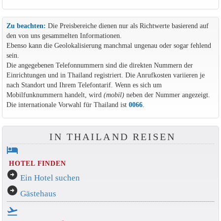
Zu beachten:
Die Preisbereiche dienen nur als Richtwerte basierend auf
den von uns gesammelten Informationen.
Ebenso kann die Geolokalisierung manchmal ungenau oder sogar fehlend
sein.
Die angegebenen Telefonnummern sind die direkten Nummern der
Einrichtungen und in Thailand registriert. Die Anrufkosten variieren je
nach Standort und Ihrem Telefontarif. Wenn es sich um
Mobilfunknummern handelt, wird
(mobil)
neben der Nummer angezeigt.
Die internationale Vorwahl für Thailand ist
0066
.
IN THAILAND REISEN
hotel
HOTEL FINDEN
arrow_circle_right
Ein Hotel suchen
arrow_circle_right
Gästehaus
flight_takeoff