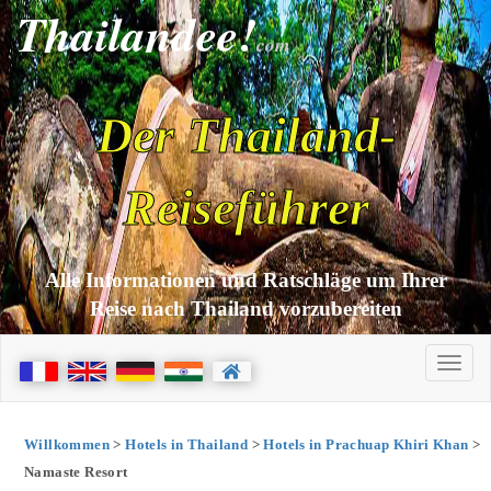
Thailandee!
com
Der Thailand-
Reiseführer
Alle Informationen und Ratschläge um Ihrer
Reise nach Thailand vorzubereiten
Willkommen
>
Hotels in Thailand
>
Hotels in Prachuap Khiri Khan
>
Namaste Resort