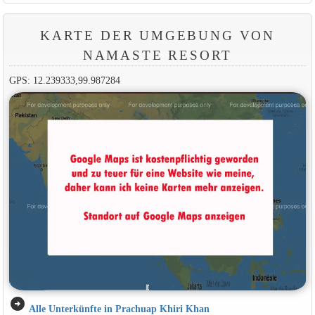
KARTE DER UMGEBUNG VON
NAMASTE RESORT
GPS: 12.239333,99.987284
arrow_circle_right
Alle Unterkünfte in Prachuap Khiri Khan