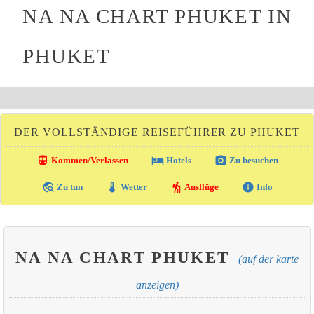
NA NA CHART PHUKET IN
PHUKET
DER VOLLSTÄNDIGE REISEFÜHRER ZU PHUKET
directions_transit
local_hotel
photo_camera
Kommen/Verlassen
Hotels
Zu besuchen
travel_explore
thermostat
hiking
info
Zu tun
Wetter
Ausflüge
Info
NA NA CHART PHUKET
(auf der karte
anzeigen)