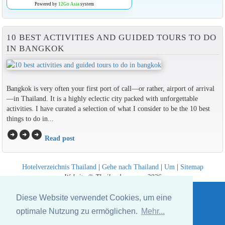
Powered by
12Go Asia
system
10 BEST ACTIVITIES AND GUIDED TOURS TO DO
IN BANGKOK
Bangkok is very often your first port of call—or rather, airport of arrival
—in Thailand. It is a highly eclectic city packed with unforgettable
activities. I have curated a selection of what I consider to be the 10 best
things to do in...
arrow_circle_right
arrow_circle_right
arrow_circle_right
Read post
Hotelverzeichnis Thailand
|
Gehe nach Thailand
|
Um
|
Sitemap
Website © Thailandee.com - 2026
Diese Website verwendet Cookies, um eine
optimale Nutzung zu ermöglichen.
Mehr...