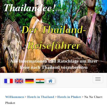
Thailandee!
com
Der Thailand-
Reiseführer
Alle Informationen und Ratschläge um Ihrer
Reise nach Thailand vorzubereiten
Willkommen
>
Hotels in Thailand
>
Hotels in Phuket
> Na Na Chart
Phuket