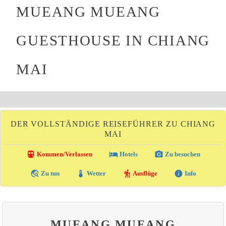
MUEANG MUEANG
GUESTHOUSE IN CHIANG
MAI
DER VOLLSTÄNDIGE REISEFÜHRER ZU CHIANG
MAI
directions_transit
local_hotel
photo_camera
Kommen/Verlassen
Hotels
Zu besuchen
travel_explore
thermostat
hiking
info
Zu tun
Wetter
Ausflüge
Info
MUEANG MUEANG