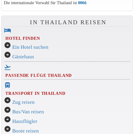
Die internationale Vorwahl für Thailand ist
0066
.
IN THAILAND REISEN
hotel
HOTEL FINDEN
arrow_circle_right
Ein Hotel suchen
arrow_circle_right
Gästehaus
flight_takeoff
PASSENDE FLÜGE THAILAND
directions_bus_filled
TRANSPORT IN THAILAND
arrow_circle_right
Zug reisen
arrow_circle_right
Bus/Van reisen
arrow_circle_right
Hausflügler
arrow_circle_right
Boote reisen