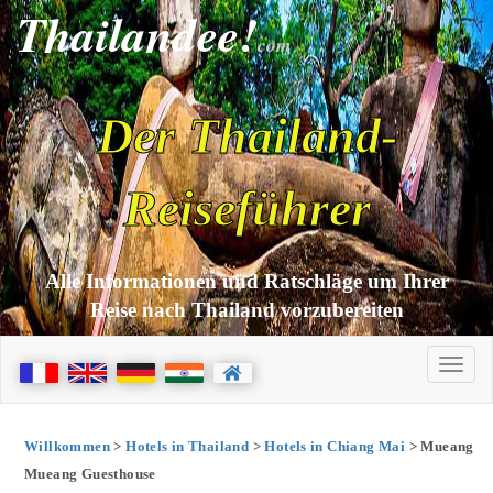
Thailandee!
com
Der Thailand-
Reiseführer
Alle Informationen und Ratschläge um Ihrer
Reise nach Thailand vorzubereiten
Willkommen
>
Hotels in Thailand
>
Hotels in Chiang Mai
> Mueang
Mueang Guesthouse