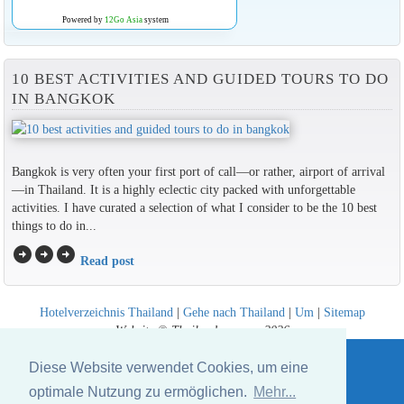
Powered by
12Go Asia
system
10 BEST ACTIVITIES AND GUIDED TOURS TO DO
IN BANGKOK
Bangkok is very often your first port of call—or rather, airport of arrival
—in Thailand. It is a highly eclectic city packed with unforgettable
activities. I have curated a selection of what I consider to be the 10 best
things to do in...
arrow_circle_right
arrow_circle_right
arrow_circle_right
Read post
Hotelverzeichnis Thailand
|
Gehe nach Thailand
|
Um
|
Sitemap
Website © Thailandee.com - 2026
Diese Website verwendet Cookies, um eine
optimale Nutzung zu ermöglichen.
Mehr...