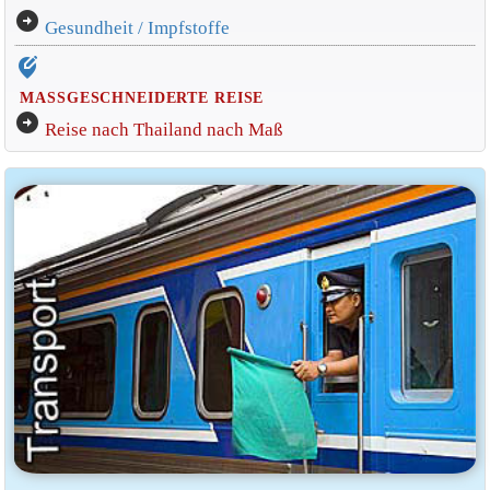
arrow_circle_right
Gesundheit / Impfstoffe
edit_location_alt
MASSGESCHNEIDERTE REISE
arrow_circle_right
Reise nach Thailand nach Maß