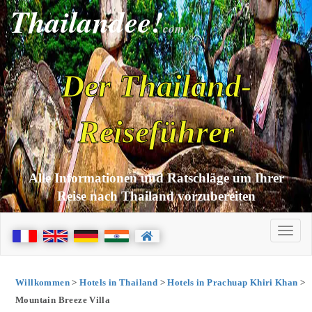
Thailandee!
com
Der Thailand-
Reiseführer
Alle Informationen und Ratschläge um Ihrer
Reise nach Thailand vorzubereiten
Willkommen
>
Hotels in Thailand
>
Hotels in Prachuap Khiri Khan
>
Mountain Breeze Villa