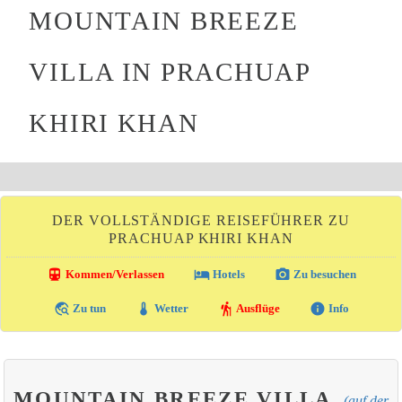
MOUNTAIN BREEZE
VILLA IN PRACHUAP
KHIRI KHAN
DER VOLLSTÄNDIGE REISEFÜHRER ZU
PRACHUAP KHIRI KHAN
directions_transit
local_hotel
photo_camera
Kommen/Verlassen
Hotels
Zu besuchen
travel_explore
thermostat
hiking
info
Zu tun
Wetter
Ausflüge
Info
MOUNTAIN BREEZE VILLA
(auf der