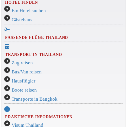
HOTEL FINDEN
arrow_circle_right
Ein Hotel suchen
arrow_circle_right
Gästehaus
flight_takeoff
PASSENDE FLÜGE THAILAND
directions_bus_filled
TRANSPORT IN THAILAND
arrow_circle_right
Zug reisen
arrow_circle_right
Bus/Van reisen
arrow_circle_right
Hausflügler
arrow_circle_right
Boote reisen
arrow_circle_right
Transporte in Bangkok
info
PRAKTISCHE INFORMATIONEN
arrow_circle_right
Visum Thailand