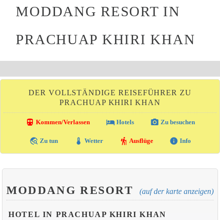
MODDANG RESORT IN
PRACHUAP KHIRI KHAN
DER VOLLSTÄNDIGE REISEFÜHRER ZU
PRACHUAP KHIRI KHAN
directions_transit
local_hotel
photo_camera
Kommen/Verlassen
Hotels
Zu besuchen
travel_explore
thermostat
hiking
info
Zu tun
Wetter
Ausflüge
Info
MODDANG RESORT
(auf der karte anzeigen)
HOTEL IN PRACHUAP KHIRI KHAN