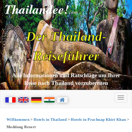
Thailandee!
com
Der Thailand-
Reiseführer
Alle Informationen und Ratschläge um Ihrer
Reise nach Thailand vorzubereiten
Willkommen
>
Hotels in Thailand
>
Hotels in Prachuap Khiri Khan
>
Moddang Resort