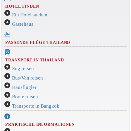
HOTEL FINDEN
arrow_circle_right
Ein Hotel suchen
arrow_circle_right
Gästehaus
flight_takeoff
PASSENDE FLÜGE THAILAND
directions_bus_filled
TRANSPORT IN THAILAND
arrow_circle_right
Zug reisen
arrow_circle_right
Bus/Van reisen
arrow_circle_right
Hausflügler
arrow_circle_right
Boote reisen
arrow_circle_right
Transporte in Bangkok
info
PRAKTISCHE INFORMATIONEN