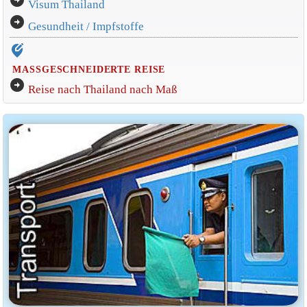
arrow_circle_right
Visum Thailand
arrow_circle_right
Gesundheit / Impfstoffe
edit_location_alt
MASSGESCHNEIDERTE REISE
arrow_circle_right
Reise nach Thailand nach Maß