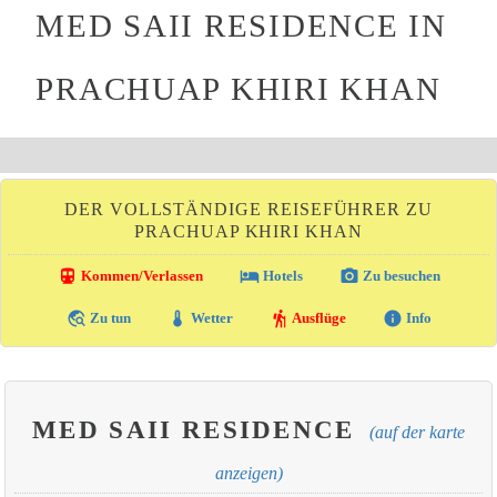
MED SAII RESIDENCE IN
PRACHUAP KHIRI KHAN
DER VOLLSTÄNDIGE REISEFÜHRER ZU
PRACHUAP KHIRI KHAN
directions_transit
local_hotel
photo_camera
Kommen/Verlassen
Hotels
Zu besuchen
travel_explore
thermostat
hiking
info
Zu tun
Wetter
Ausflüge
Info
MED SAII RESIDENCE
(auf der karte
anzeigen)