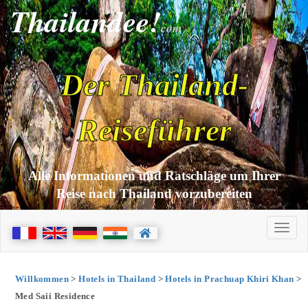
Thailandee!
com
Der Thailand-
Reiseführer
Alle Informationen und Ratschläge um Ihrer
Reise nach Thailand vorzubereiten
Willkommen
>
Hotels in Thailand
>
Hotels in Prachuap Khiri Khan
>
Med Saii Residence