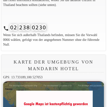
das Hotel telefonisch kontaktieren, wobei Sie die aktuelle Uhrzeit in
Thailand beachten sollten (siehe unten).
call
Wenn Sie sich außerhalb Thailands befinden, müssen Sie die Vorwahl
0066 wählen, gefolgt von der angegebenen Nummer ohne die führende
Null.
KARTE DER UMGEBUNG VON
MANDARIN HOTEL
GPS: 13.733189,100.527053