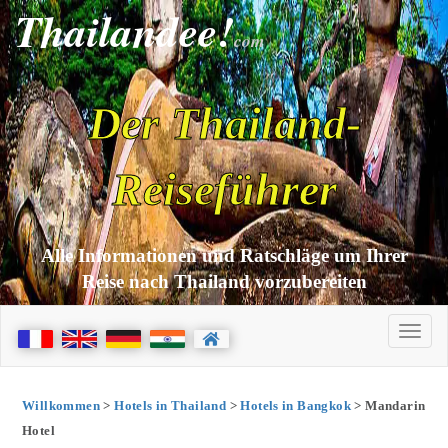
Thailandee!
com
Der Thailand-
Reiseführer
Alle Informationen und Ratschläge um Ihrer
Reise nach Thailand vorzubereiten
Willkommen
>
Hotels in Thailand
>
Hotels in Bangkok
> Mandarin
Hotel