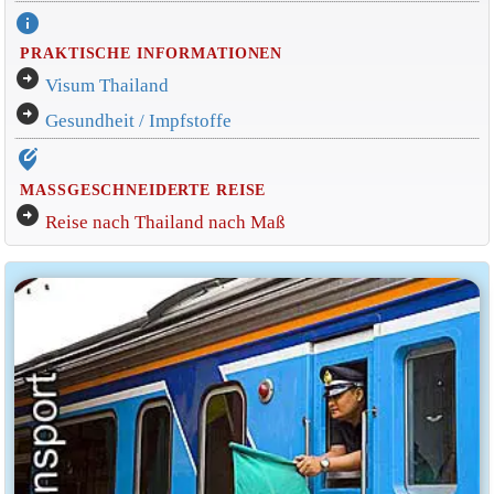
info
PRAKTISCHE INFORMATIONEN
arrow_circle_right
Visum Thailand
arrow_circle_right
Gesundheit / Impfstoffe
edit_location_alt
MASSGESCHNEIDERTE REISE
arrow_circle_right
Reise nach Thailand nach Maß