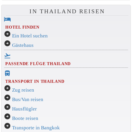
IN THAILAND REISEN
hotel
HOTEL FINDEN
arrow_circle_right
Ein Hotel suchen
arrow_circle_right
Gästehaus
flight_takeoff
PASSENDE FLÜGE THAILAND
directions_bus_filled
TRANSPORT IN THAILAND
arrow_circle_right
Zug reisen
arrow_circle_right
Bus/Van reisen
arrow_circle_right
Hausflügler
arrow_circle_right
Boote reisen
arrow_circle_right
Transporte in Bangkok