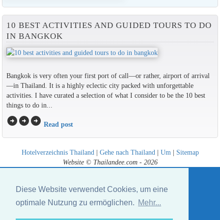
10 BEST ACTIVITIES AND GUIDED TOURS TO DO
IN BANGKOK
Bangkok is very often your first port of call—or rather, airport of arrival
—in Thailand. It is a highly eclectic city packed with unforgettable
activities. I have curated a selection of what I consider to be the 10 best
things to do in...
arrow_circle_right
arrow_circle_right
arrow_circle_right
Read post
Hotelverzeichnis Thailand
|
Gehe nach Thailand
|
Um
|
Sitemap
Website © Thailandee.com - 2026
Diese Website verwendet Cookies, um eine
optimale Nutzung zu ermöglichen.
Mehr...