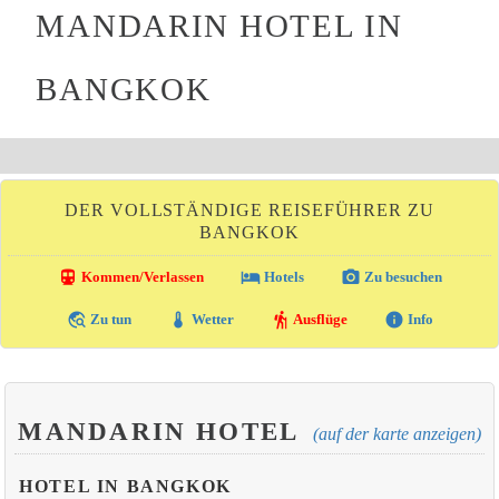
MANDARIN HOTEL IN
BANGKOK
DER VOLLSTÄNDIGE REISEFÜHRER ZU
BANGKOK
directions_transit
local_hotel
photo_camera
Kommen/Verlassen
Hotels
Zu besuchen
travel_explore
thermostat
hiking
info
Zu tun
Wetter
Ausflüge
Info
MANDARIN HOTEL
(auf der karte anzeigen)
HOTEL IN BANGKOK