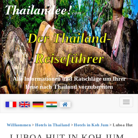
Thailandee!
com
Der Thailand-
Reiseführer
Alle Informationen und Ratschläge um Ihrer
Reise nach Thailand vorzubereiten
Willkommen
>
Hotels in Thailand
>
Hotels in Koh Jum
> Luboa Hut
LUBOA HUT IN KOH JUM