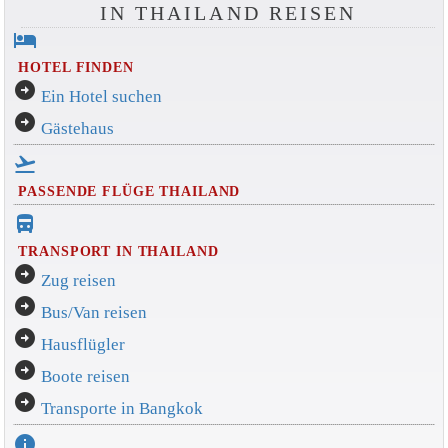
IN THAILAND REISEN
hotel
HOTEL FINDEN
arrow_circle_right
Ein Hotel suchen
arrow_circle_right
Gästehaus
flight_takeoff
PASSENDE FLÜGE THAILAND
directions_bus_filled
TRANSPORT IN THAILAND
arrow_circle_right
Zug reisen
arrow_circle_right
Bus/Van reisen
arrow_circle_right
Hausflügler
arrow_circle_right
Boote reisen
arrow_circle_right
Transporte in Bangkok
info