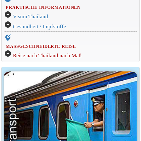
PRAKTISCHE INFORMATIONEN
arrow_circle_right
Visum Thailand
arrow_circle_right
Gesundheit / Impfstoffe
edit_location_alt
MASSGESCHNEIDERTE REISE
arrow_circle_right
Reise nach Thailand nach Maß