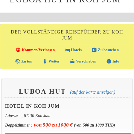
DER VOLLSTÄNDIGE REISEFÜHRER ZU KOH
JUM
directions_transit
local_hotel
photo_camera
Kommen/Verlassen
Hotels
Zu besuchen
travel_explore
thermostat
local_taxi
info
Zu tun
Wetter
Verschieben
Info
LUBOA HUT
(auf der karte anzeigen)
HOTEL IN KOH JUM
Adresse : , 81130 Koh Jum
von 500 zu 1000 €
Doppelzimmer :
(von 500 zu 1000 THB)