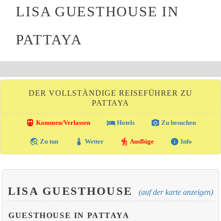
LISA GUESTHOUSE IN
PATTAYA
DER VOLLSTÄNDIGE REISEFÜHRER ZU
PATTAYA
directions_transit
local_hotel
photo_camera
Kommen/Verlassen
Hotels
Zu besuchen
travel_explore
thermostat
hiking
info
Zu tun
Wetter
Ausflüge
Info
LISA GUESTHOUSE
(auf der karte anzeigen)
GUESTHOUSE IN PATTAYA