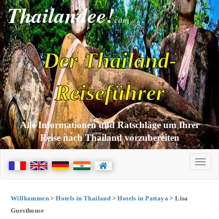
Thailandee!
com
Der Thailand-
Reiseführer
Alle Informationen und Ratschläge um Ihrer
Reise nach Thailand vorzubereiten
Willkommen
>
Hotels in Thailand
>
Hotels in Pattaya
> Lisa
Guesthouse