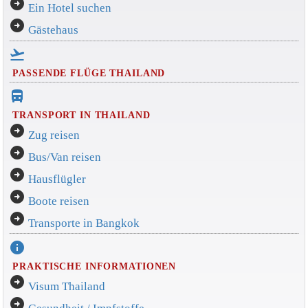
arrow_circle_right
Ein Hotel suchen
arrow_circle_right
Gästehaus
flight_takeoff
PASSENDE FLÜGE THAILAND
directions_bus_filled
TRANSPORT IN THAILAND
arrow_circle_right
Zug reisen
arrow_circle_right
Bus/Van reisen
arrow_circle_right
Hausflügler
arrow_circle_right
Boote reisen
arrow_circle_right
Transporte in Bangkok
info
PRAKTISCHE INFORMATIONEN
arrow_circle_right
Visum Thailand
arrow_circle_right