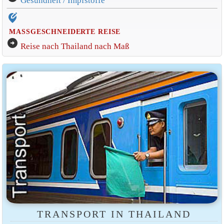
Gesundheit / Impfstoffe
edit_location_alt
MASSGESCHNEIDERTE REISE
arrow_circle_right
Reise nach Thailand nach Maß
TRANSPORT IN THAILAND