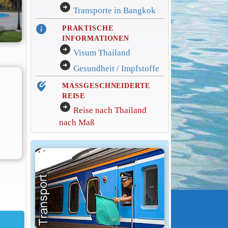
arrow_circle_right
Transporte in Bangkok
info
PRAKTISCHE
INFORMATIONEN
arrow_circle_right
Visum Thailand
arrow_circle_right
Gesundheit / Impfstoffe
edit_location_alt
MASSGESCHNEIDERTE
REISE
arrow_circle_right
Reise nach Thailand
nach Maß