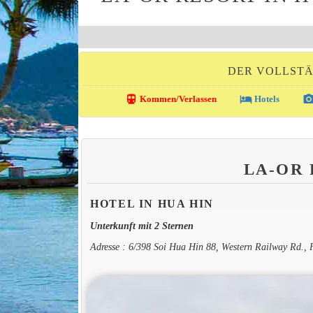
DER VOLLSTÄ
directions_transit
local_hotel
photo_came
Kommen/Verlassen
Hotels
LA-OR
HOTEL IN HUA HIN
Unterkunft mit 2 Sternen
Adresse : 6/398 Soi Hua Hin 88, Western Railway Rd.,