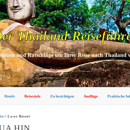
er Thailand-Reiseführ
tionen und Ratschläge um Ihrer Reise nach Thailand 
Hotels
Reiseziele
Zu besichtigen
Ausflüge
Praktische I
in
> La-or Resort
UA HIN