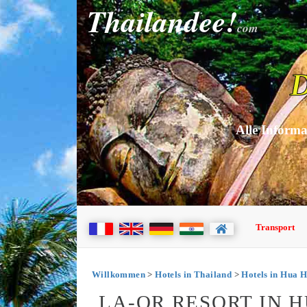
Thailandee!
com
D
Alle Informa
Transport
Willkommen
>
Hotels in Thailand
>
Hotels in Hua H
LA-OR RESORT IN H