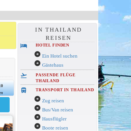
IN THAILAND
REISEN
hotel
HOTEL FINDEN
arrow_circle_right
Ein Hotel suchen
arrow_circle_right
Gästehaus
flight_takeoff
PASSENDE FLÜGE
THAILAND
10
directions_bus_filled
TRANSPORT IN THAILAND
en
arrow_circle_right
Zug reisen
arrow_circle_right
Bus/Van reisen
arrow_circle_right
Hausflügler
arrow_circle_right
Boote reisen