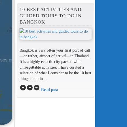
10 BEST ACTIVITIES AND
GUIDED TOURS TO DO IN
BANGKOK
Bangkok is very often your first port of call
—or rather, airport of arrival—in Thailand.
It is a highly eclectic city packed with
unforgettable activities. I have curated a
selection of what I consider to be the 10 best
things to do in...
arrow_circle_right
arrow_circle_right
arrow_circle_right
Read post