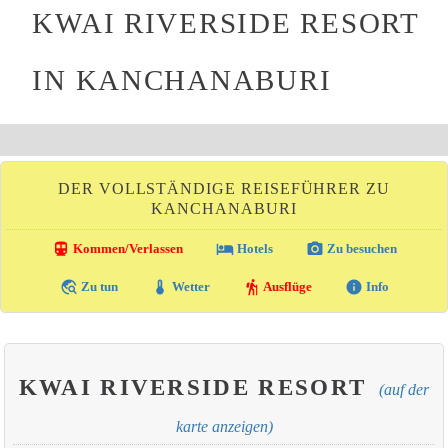
KWAI RIVERSIDE RESORT
IN KANCHANABURI
DER VOLLSTÄNDIGE REISEFÜHRER ZU
KANCHANABURI
directions_transit
local_hotel
photo_camera
Kommen/Verlassen
Hotels
Zu besuchen
travel_explore
thermostat
hiking
info
Zu tun
Wetter
Ausflüge
Info
KWAI RIVERSIDE RESORT
(auf der
karte anzeigen)