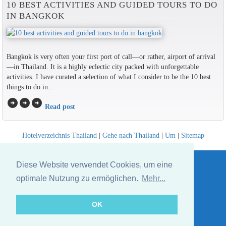
10 BEST ACTIVITIES AND GUIDED TOURS TO DO
IN BANGKOK
Bangkok is very often your first port of call—or rather, airport of arrival
—in Thailand. It is a highly eclectic city packed with unforgettable
activities. I have curated a selection of what I consider to be the 10 best
things to do in...
arrow_circle_right
arrow_circle_right
arrow_circle_right
Read post
Hotelverzeichnis Thailand
|
Gehe nach Thailand
|
Um
|
Sitemap
Website © Thailandee.com - 2026
Diese Website verwendet Cookies, um eine
optimale Nutzung zu ermöglichen.
Mehr...
OK