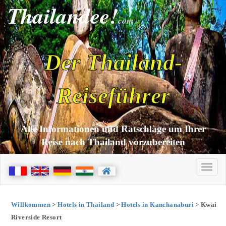
Thailandee!
com
Der Thailand-
Reiseführer
Alle Informationen und Ratschläge um Ihrer
Reise nach Thailand vorzubereiten
Willkommen
>
Hotels in Thailand
>
Hotels in Kanchanaburi
> Kwai
Riverside Resort