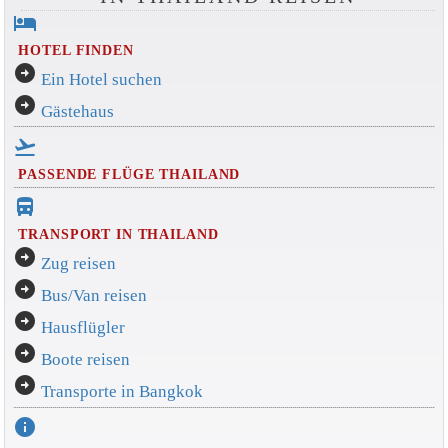
hotel
HOTEL FINDEN
arrow_circle_right
Ein Hotel suchen
arrow_circle_right
Gästehaus
flight_takeoff
PASSENDE FLÜGE THAILAND
directions_bus_filled
TRANSPORT IN THAILAND
arrow_circle_right
Zug reisen
arrow_circle_right
Bus/Van reisen
arrow_circle_right
Hausflügler
arrow_circle_right
Boote reisen
arrow_circle_right
Transporte in Bangkok
info