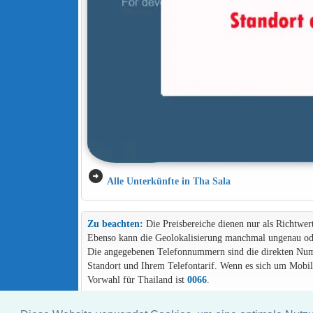
arrow_circle_right
Alle Unterkünfte in Tha Sala
Zu beachten:
Die Preisbereiche dienen nur als Richtwer
Ebenso kann die Geolokalisierung manchmal ungenau ode
Die angegebenen Telefonnummern sind die direkten Numme
Standort und Ihrem Telefontarif. Wenn es sich um Mob
Vorwahl für Thailand ist
0066
.