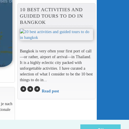
10 BEST ACTIVITIES AND
GUIDED TOURS TO DO IN
BANGKOK
Bangkok is very often your first port of call
—or rather, airport of arrival—in Thailand.
It is a highly eclectic city packed with
unforgettable activities. I have curated a
selection of what I consider to be the 10 best
things to do in...
arrow_circle_right
arrow_circle_right
arrow_circle_right
Read post
 je nach
ionale