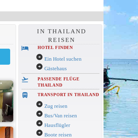
IN THAILAND
REISEN
hotel
HOTEL FINDEN
arrow_circle_right
Ein Hotel suchen
arrow_circle_right
Gästehaus
flight_takeoff
PASSENDE FLÜGE
THAILAND
directions_bus_filled
TRANSPORT IN THAILAND
arrow_circle_right
Zug reisen
arrow_circle_right
Bus/Van reisen
arrow_circle_right
Hausflügler
arrow_circle_right
Boote reisen