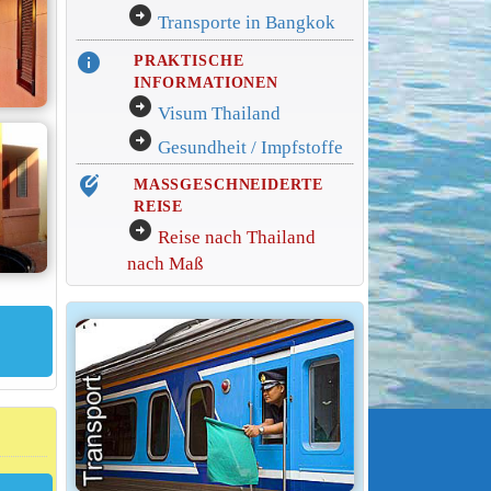
arrow_circle_right
Transporte in Bangkok
info
PRAKTISCHE
INFORMATIONEN
arrow_circle_right
Visum Thailand
arrow_circle_right
Gesundheit / Impfstoffe
edit_location_alt
MASSGESCHNEIDERTE
REISE
arrow_circle_right
Reise nach Thailand
nach Maß