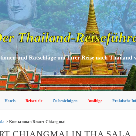
er Thailand-Reiseführ
tionen und Ratschläge um Ihrer Reise nach Thailand 
Hotels
Reiseziele
Zu besichtigen
Ausflüge
Praktische I
ala
> Kumtamnan Resort Chiangmai
T CHIANGMAI IN THA SALA