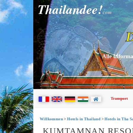
Thailandee!
com
D
Alle Informa
Transport
Willkommen
>
Hotels in Thailand
>
Hotels in Tha S
KUMTAMNAN RESOR