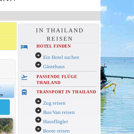
IN THAILAND
REISEN
hotel
HOTEL FINDEN
arrow_circle_right
Ein Hotel suchen
arrow_circle_right
Gästehaus
flight_takeoff
PASSENDE FLÜGE
THAILAND
0
directions_bus_filled
TRANSPORT IN THAILAND
en
arrow_circle_right
Zug reisen
arrow_circle_right
Bus/Van reisen
arrow_circle_right
Hausflügler
arrow_circle_right
Boote reisen