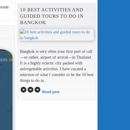
rende
10 BEST ACTIVITIES AND
GUIDED TOURS TO DO IN
BANGKOK
Bangkok is very often your first port of call
—or rather, airport of arrival—in Thailand.
It is a highly eclectic city packed with
unforgettable activities. I have curated a
selection of what I consider to be the 10 best
things to do in...
arrow_circle_right
arrow_circle_right
arrow_circle_right
Read post