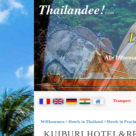
Thailandee!
com
D
Alle Informa
Transport
Willkommen
>
Hotels in Thailand
>
Hotels in Prac
KUIBURI HOTEL&RE