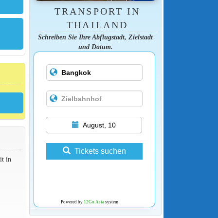
TRANSPORT IN
THAILAND
Schreiben Sie Ihre Abflugstadt, Zielstadt
und Datum.
August, 10
Tickets suchen
t in
Powered by
12Go Asia
system