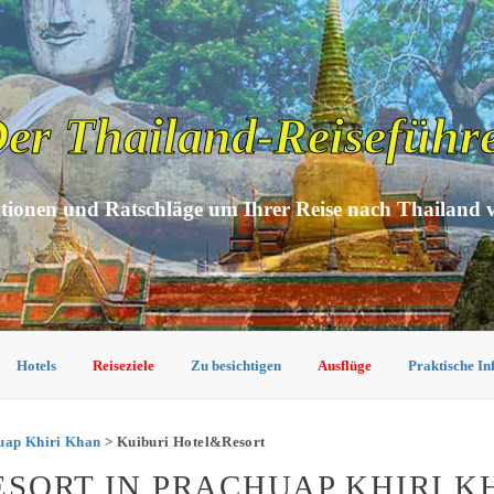
er Thailand-Reiseführ
tionen und Ratschläge um Ihrer Reise nach Thailand 
Hotels
Reiseziele
Zu besichtigen
Ausflüge
Praktische I
huap Khiri Khan
> Kuiburi Hotel&Resort
SORT IN PRACHUAP KHIRI K