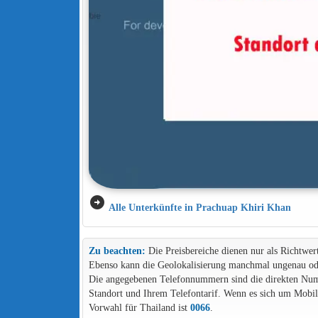
arrow_circle_right
Alle Unterkünfte in Prachuap Khiri Khan
Zu beachten:
Die Preisbereiche dienen nur als Richtwer
Ebenso kann die Geolokalisierung manchmal ungenau ode
Die angegebenen Telefonnummern sind die direkten Numme
Standort und Ihrem Telefontarif. Wenn es sich um Mob
Vorwahl für Thailand ist
0066
.