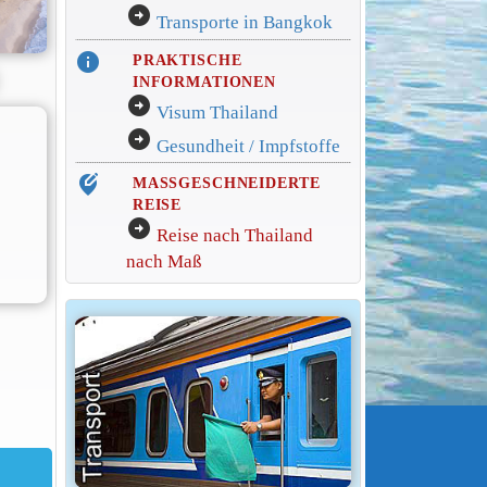
arrow_circle_right
Transporte in Bangkok
info
PRAKTISCHE
INFORMATIONEN
arrow_circle_right
Visum Thailand
arrow_circle_right
Gesundheit / Impfstoffe
edit_location_alt
MASSGESCHNEIDERTE
REISE
arrow_circle_right
Reise nach Thailand
nach Maß