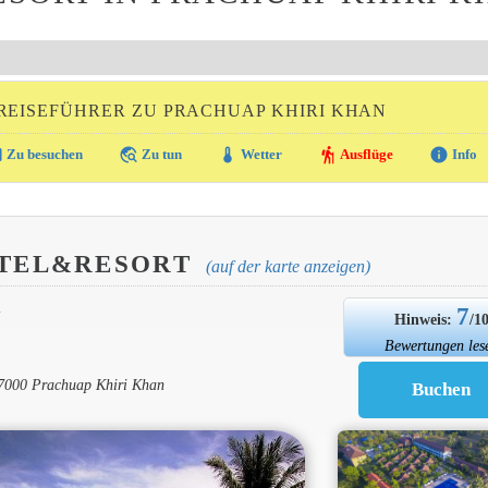
REISEFÜHRER ZU PRACHUAP KHIRI KHAN
ra
travel_explore
thermostat
hiking
info
Zu besuchen
Zu tun
Wetter
Ausflüge
Info
OTEL&RESORT
(auf der karte anzeigen)
7
N
Hinweis:
/1
Bewertungen les
7000 Prachuap Khiri Khan