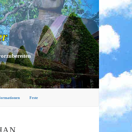
er
vorzubereiten
nformationen
Feste
HAN