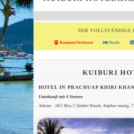
DER VOLLSTÄNDIGE 
directions_transit
local_hotel
photo_came
Kommen/Verlassen
Hotels
KUIBURI H
HOTEL IN PRACHUAP KHIRI KHA
Unterkunft mit 4 Sternen
Adresse : 18/3 Moo.5 Tambol Bonok, Amphur mueng, 7