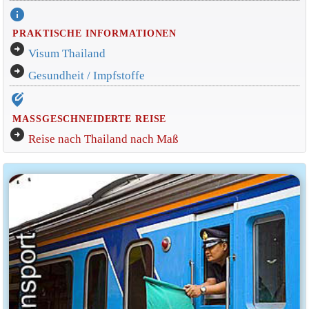
info
PRAKTISCHE INFORMATIONEN
arrow_circle_right
Visum Thailand
arrow_circle_right
Gesundheit / Impfstoffe
edit_location_alt
MASSGESCHNEIDERTE REISE
arrow_circle_right
Reise nach Thailand nach Maß