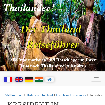
Thailandee!
com
Der Thailand-
Reiseführer
Alle Informationen und Ratschläge um Ihrer
Reise nach Thailand vorzubereiten
Willkommen
>
Hotels in Thailand
>
Hotels in Phitsanulok
> Kresident
KRESIDENT IN