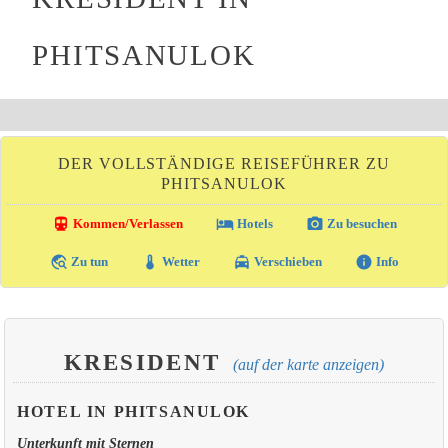
PHITSANULOK
DER VOLLSTÄNDIGE REISEFÜHRER ZU
PHITSANULOK
directions_transit
local_hotel
photo_camera
Kommen/Verlassen
Hotels
Zu besuchen
travel_explore
thermostat
local_taxi
info
Zu tun
Wetter
Verschieben
Info
KRESIDENT
(auf der karte anzeigen)
HOTEL IN PHITSANULOK
Unterkunft mit Sternen