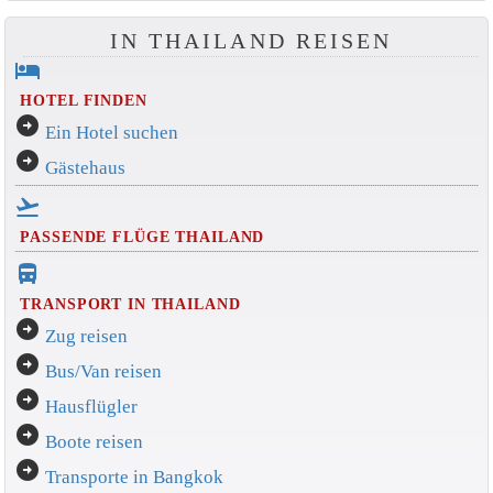
IN THAILAND REISEN
hotel
HOTEL FINDEN
arrow_circle_right
Ein Hotel suchen
arrow_circle_right
Gästehaus
flight_takeoff
PASSENDE FLÜGE THAILAND
directions_bus_filled
TRANSPORT IN THAILAND
arrow_circle_right
Zug reisen
arrow_circle_right
Bus/Van reisen
arrow_circle_right
Hausflügler
arrow_circle_right
Boote reisen
arrow_circle_right
Transporte in Bangkok