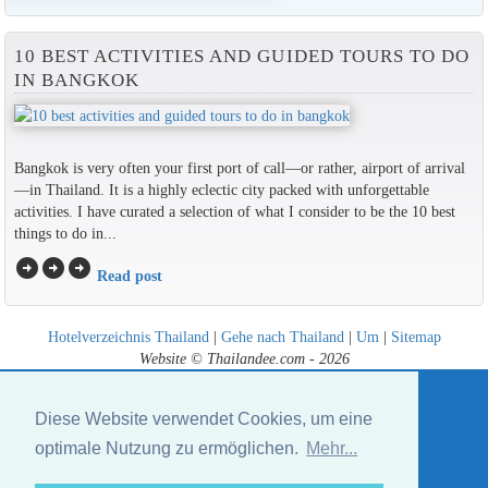
10 BEST ACTIVITIES AND GUIDED TOURS TO DO
IN BANGKOK
Bangkok is very often your first port of call—or rather, airport of arrival
—in Thailand. It is a highly eclectic city packed with unforgettable
activities. I have curated a selection of what I consider to be the 10 best
things to do in...
arrow_circle_right
arrow_circle_right
arrow_circle_right
Read post
Hotelverzeichnis Thailand
|
Gehe nach Thailand
|
Um
|
Sitemap
Website © Thailandee.com - 2026
Diese Website verwendet Cookies, um eine
optimale Nutzung zu ermöglichen.
Mehr...