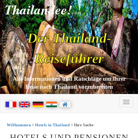
Thailandee!
com
Der Thailand-
Reiseführer
Alle Informationen und Ratschläge um Ihrer
Reise nach Thailand vorzubereiten
Willkommen
>
Hotels in Thailand
> Ihre Suche
HOTELS UND PENSIONEN