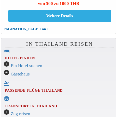
von 500 zu 1000 THB
PAGINATION_PAGE 1 an 1
IN THAILAND REISEN
hotel
HOTEL FINDEN
arrow_circle_right
Ein Hotel suchen
arrow_circle_right
Gästehaus
flight_takeoff
PASSENDE FLÜGE THAILAND
directions_bus_filled
TRANSPORT IN THAILAND
arrow_circle_right
Zug reisen