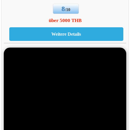
8
/10
über 5000 THB