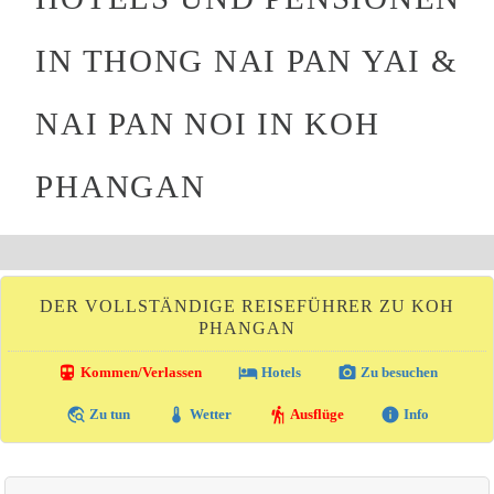
IN THONG NAI PAN YAI &
NAI PAN NOI IN KOH
PHANGAN
DER VOLLSTÄNDIGE REISEFÜHRER ZU KOH
PHANGAN
directions_transit
local_hotel
photo_camera
Kommen/Verlassen
Hotels
Zu besuchen
travel_explore
thermostat
hiking
info
Zu tun
Wetter
Ausflüge
Info