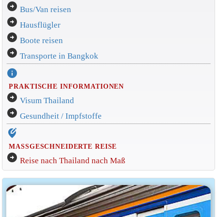
arrow_circle_right
Bus/Van reisen
arrow_circle_right
Hausflügler
arrow_circle_right
Boote reisen
arrow_circle_right
Transporte in Bangkok
info
PRAKTISCHE INFORMATIONEN
arrow_circle_right
Visum Thailand
arrow_circle_right
Gesundheit / Impfstoffe
edit_location_alt
MASSGESCHNEIDERTE REISE
arrow_circle_right
Reise nach Thailand nach Maß