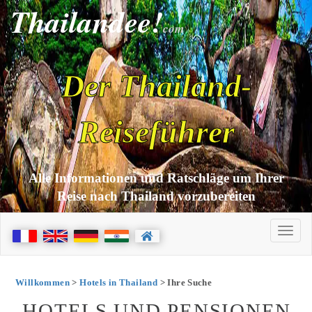
Thailandee!
com
Der Thailand-
Reiseführer
Alle Informationen und Ratschläge um Ihrer
Reise nach Thailand vorzubereiten
Willkommen
>
Hotels in Thailand
> Ihre Suche
HOTELS UND PENSIONEN