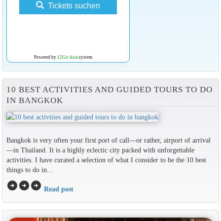
Tickets suchen
Powered by
12Go Asia
system
10 BEST ACTIVITIES AND GUIDED TOURS TO DO
IN BANGKOK
Bangkok is very often your first port of call—or rather, airport of arrival
—in Thailand. It is a highly eclectic city packed with unforgettable
activities. I have curated a selection of what I consider to be the 10 best
things to do in...
arrow_circle_right
arrow_circle_right
arrow_circle_right
Read post