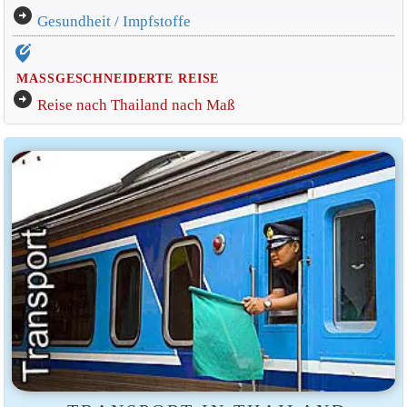
arrow_circle_right
Gesundheit / Impfstoffe
edit_location_alt
MASSGESCHNEIDERTE REISE
arrow_circle_right
Reise nach Thailand nach Maß