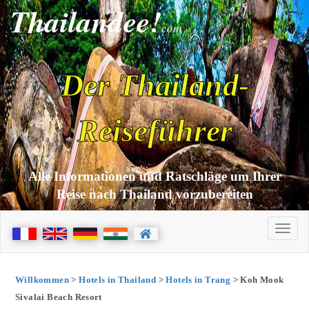
Thailandee!
com
Der Thailand-
Reiseführer
Alle Informationen und Ratschläge um Ihrer
Reise nach Thailand vorzubereiten
Willkommen
>
Hotels in Thailand
>
Hotels in Trang
> Koh Mook
Sivalai Beach Resort