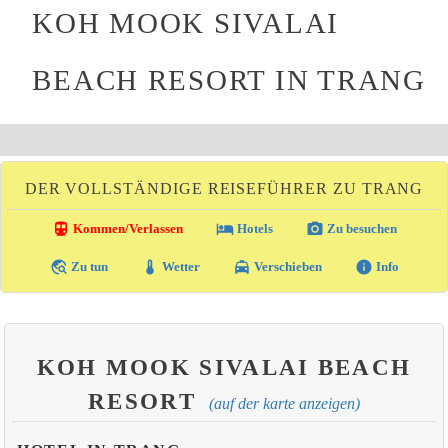
KOH MOOK SIVALAI
BEACH RESORT IN TRANG
DER VOLLSTÄNDIGE REISEFÜHRER ZU TRANG
directions_transit
local_hotel
photo_camera
Kommen/Verlassen
Hotels
Zu besuchen
travel_explore
thermostat
local_taxi
info
Zu tun
Wetter
Verschieben
Info
KOH MOOK SIVALAI BEACH
RESORT
(auf der karte anzeigen)