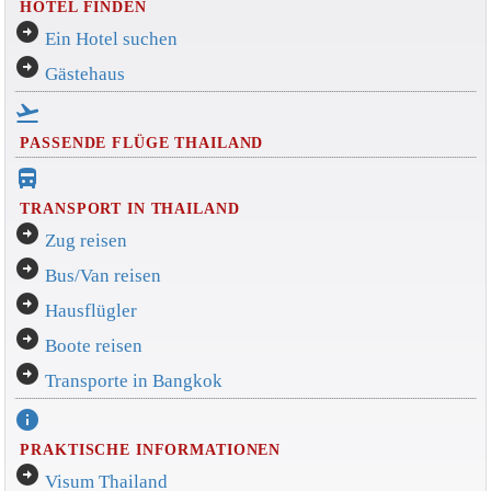
HOTEL FINDEN
arrow_circle_right
Ein Hotel suchen
arrow_circle_right
Gästehaus
flight_takeoff
PASSENDE FLÜGE THAILAND
directions_bus_filled
TRANSPORT IN THAILAND
arrow_circle_right
Zug reisen
arrow_circle_right
Bus/Van reisen
arrow_circle_right
Hausflügler
arrow_circle_right
Boote reisen
arrow_circle_right
Transporte in Bangkok
info
PRAKTISCHE INFORMATIONEN
arrow_circle_right
Visum Thailand