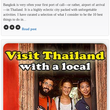
Bangkok is very often your first port of call—or rather, airport of arrival
—in Thailand. It is a highly eclectic city packed with unforgettable
activities. I have curated a selection of what I consider to be the 10 best
things to do in...
arrow_circle_right
arrow_circle_right
arrow_circle_right
Read post