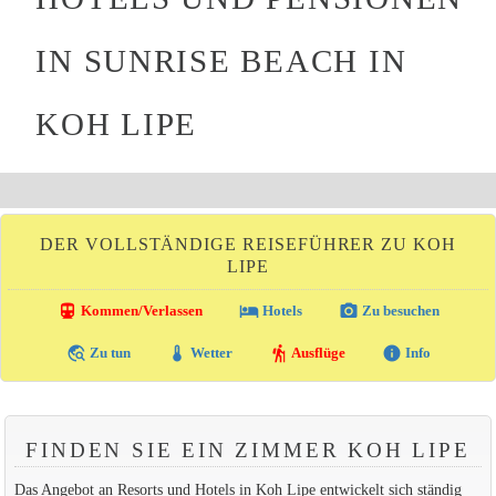
IN SUNRISE BEACH IN
KOH LIPE
DER VOLLSTÄNDIGE REISEFÜHRER ZU KOH
LIPE
directions_transit
local_hotel
photo_camera
Kommen/Verlassen
Hotels
Zu besuchen
travel_explore
thermostat
hiking
info
Zu tun
Wetter
Ausflüge
Info
FINDEN SIE EIN ZIMMER KOH LIPE
Das Angebot an Resorts und Hotels in Koh Lipe entwickelt sich ständig