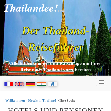
Thailandee!
com
Der Thailand-
Reiseführer
Alle Informationen und Ratschläge um Ihrer
Reise nach Thailand vorzubereiten
Willkommen
>
Hotels in Thailand
> Ihre Suche
HOTELS UND PENSIONEN