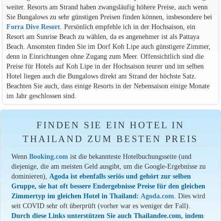
weiter. Resorts am Strand haben zwangsläufig höhere Preise, auch wenn
Sie Bungalows zu sehr günstigen Preisen finden können, insbesondere bei
Forra Dive Resort
. Persönlich empfehle ich in der Hochsaison, ein
Resort am Sunrise Beach zu wählen, da es angenehmer ist als Pattaya
Beach. Ansonsten finden Sie im Dorf Koh Lipe auch günstigere Zimmer,
denn in Einrichtungen ohne Zugang zum Meer. Offensichtlich sind die
Preise für Hotels auf Koh Lipe in der Hochsaison teurer und im selben
Hotel liegen auch die Bungalows direkt am Strand der höchste Satz.
Beachten Sie auch, dass einige Resorts in der Nebensaison einige Monate
im Jahr geschlossen sind.
FINDEN SIE EIN HOTEL IN
THAILAND ZUM BESTEN PREIS
Wenn
Booking.com
ist die bekannteste Hotelbuchungsseite (und
diejenige, die am meisten Geld ausgibt, um die Google-Ergebnisse zu
dominieren),
Agoda ist ebenfalls seriös und gehört zur selben
Gruppe, sie hat oft bessere Endergebnisse Preise für den gleichen
Zimmertyp im gleichen Hotel in Thailand:
Agoda.com
. Dies wird
seit COVID sehr oft überprüft (vorher war es weniger der Fall).
Durch diese Links unterstützen Sie auch Thailandee.com, indem